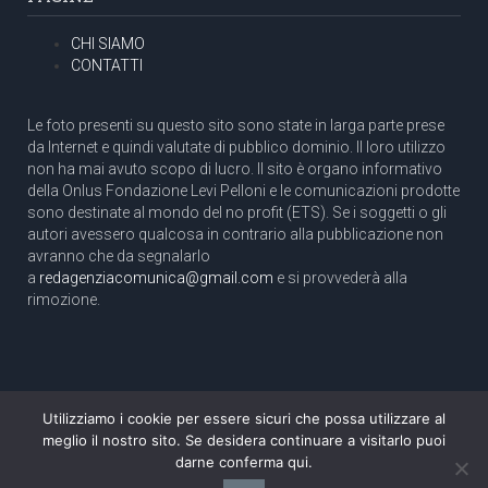
CHI SIAMO
CONTATTI
Le foto presenti su questo sito sono state in larga parte prese
da Internet e quindi valutate di pubblico dominio. Il loro utilizzo
non ha mai avuto scopo di lucro. Il sito è organo informativo
della Onlus Fondazione Levi Pelloni e le comunicazioni prodotte
sono destinate al mondo del no profit (ETS). Se i soggetti o gli
autori avessero qualcosa in contrario alla pubblicazione non
avranno che da segnalarlo
a
redagenziacomunica@gmail.com
e si provvederà alla
rimozione.
Utilizziamo i cookie per essere sicuri che possa utilizzare al
Copyright 2003 com.unica - Tutti i diritti riservati
meglio il nostro sito. Se desidera continuare a visitarlo puoi
Aut. Tribunale di Roma N. 466/2003 dell'11/11/2003
darne conferma qui.
Direttore responsabile: Pino Pelloni [direttore@agenziacomunica.net]