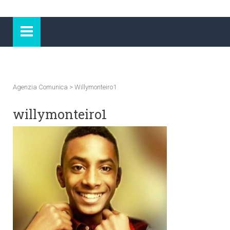
Agenzia Comunica
>
Willymonteiro1
willymonteiro1