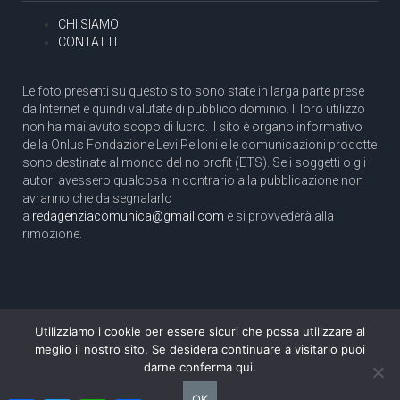
CHI SIAMO
CONTATTI
Le foto presenti su questo sito sono state in larga parte prese
da Internet e quindi valutate di pubblico dominio. Il loro utilizzo
non ha mai avuto scopo di lucro. Il sito è organo informativo
della Onlus Fondazione Levi Pelloni e le comunicazioni prodotte
sono destinate al mondo del no profit (ETS). Se i soggetti o gli
autori avessero qualcosa in contrario alla pubblicazione non
avranno che da segnalarlo
a
redagenziacomunica@gmail.com
e si provvederà alla
rimozione.
Utilizziamo i cookie per essere sicuri che possa utilizzare al
Copyright 2003 com.unica - Tutti i diritti riservati
meglio il nostro sito. Se desidera continuare a visitarlo puoi
Aut. Tribunale di Roma N. 466/2003 dell'11/11/2003
darne conferma qui.
Direttore responsabile: Pino Pelloni [direttore@agenziacomunica.net]
OK