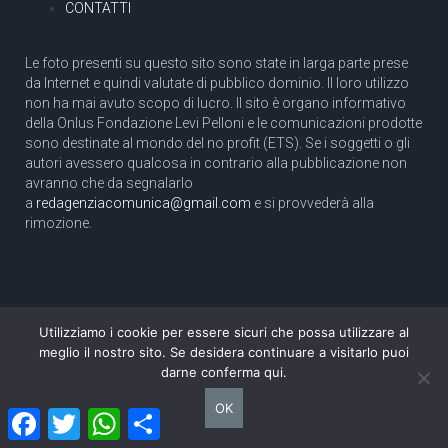
CONTATTI
Le foto presenti su questo sito sono state in larga parte prese
da Internet e quindi valutate di pubblico dominio. Il loro utilizzo
non ha mai avuto scopo di lucro. Il sito è organo informativo
della Onlus Fondazione Levi Pelloni e le comunicazioni prodotte
sono destinate al mondo del no profit (ETS). Se i soggetti o gli
autori avessero qualcosa in contrario alla pubblicazione non
avranno che da segnalarlo
a
redagenziacomunica@gmail.com
e si provvederà alla
rimozione.
Utilizziamo i cookie per essere sicuri che possa utilizzare al
Copyright 2003 com.unica - Tutti i diritti riservati
meglio il nostro sito. Se desidera continuare a visitarlo puoi
Aut. Tribunale di Roma N. 466/2003 dell'11/11/2003
darne conferma qui.
Direttore responsabile: Pino Pelloni [direttore@agenziacomunica.net]
OK
Facebook
Twitter
WhatsApp
Condividi
Design by Ethoslab.