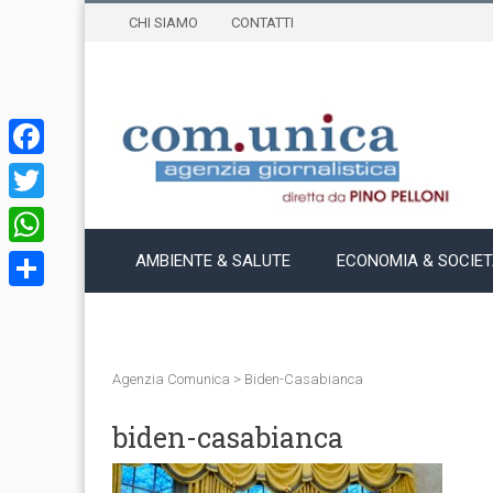
CHI SIAMO
CONTATTI
Facebook
Twitter
WhatsApp
AMBIENTE & SALUTE
ECONOMIA & SOCIE
Condividi
Agenzia Comunica
>
Biden-Casabianca
biden-casabianca