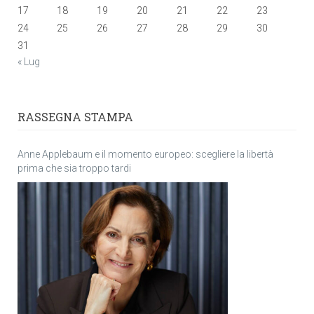
17
18
19
20
21
22
23
24
25
26
27
28
29
30
31
« Lug
RASSEGNA STAMPA
Anne Applebaum e il momento europeo: scegliere la libertà
prima che sia troppo tardi