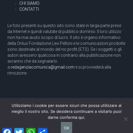
CHI SIAMO
CONTATTI
Le foto presenti su questo sito sono state in larga parte prese
da Internet e quindi valutate di pubblico dominio. Il loro utilizzo
non ha mai avuto scopo di lucro. Il sito è organo informativo
della Onlus Fondazione Levi Pelloni e le comunicazioni prodotte
sono destinate al mondo del no profit (ETS). Se i soggetti o gli
autori avessero qualcosa in contrario alla pubblicazione non
avranno che da segnalarlo
a
redagenziacomunica@gmail.com
e si provvederà alla
rimozione.
Utilizziamo i cookie per essere sicuri che possa utilizzare al
Copyright 2003 com.unica - Tutti i diritti riservati
meglio il nostro sito. Se desidera continuare a visitarlo puoi
Aut. Tribunale di Roma N. 466/2003 dell'11/11/2003
darne conferma qui.
Direttore responsabile: Pino Pelloni [direttore@agenziacomunica.net]
OK
Facebook
Twitter
WhatsApp
Condividi