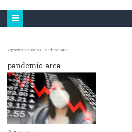
Agenzia Comunica
>
Pandemic-Area
pandemic-area
Condividi con