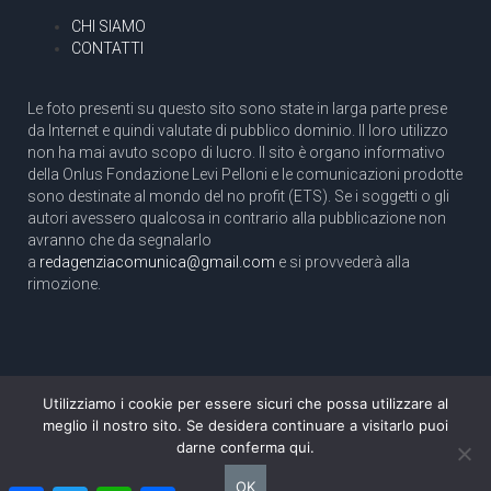
CHI SIAMO
CONTATTI
Le foto presenti su questo sito sono state in larga parte prese
da Internet e quindi valutate di pubblico dominio. Il loro utilizzo
non ha mai avuto scopo di lucro. Il sito è organo informativo
della Onlus Fondazione Levi Pelloni e le comunicazioni prodotte
sono destinate al mondo del no profit (ETS). Se i soggetti o gli
autori avessero qualcosa in contrario alla pubblicazione non
avranno che da segnalarlo
a
redagenziacomunica@gmail.com
e si provvederà alla
rimozione.
Utilizziamo i cookie per essere sicuri che possa utilizzare al
Copyright 2003 com.unica - Tutti i diritti riservati
meglio il nostro sito. Se desidera continuare a visitarlo puoi
Aut. Tribunale di Roma N. 466/2003 dell'11/11/2003
darne conferma qui.
Direttore responsabile: Pino Pelloni [direttore@agenziacomunica.net]
OK