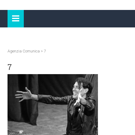
Agenzia Comunica
>
7
7