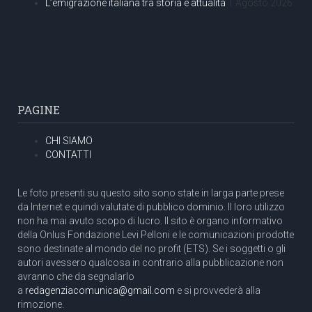
L’emigrazione italiana tra storia e attualità
1 Agosto 2026
PAGINE
CHI SIAMO
CONTATTI
Le foto presenti su questo sito sono state in larga parte prese
da Internet e quindi valutate di pubblico dominio. Il loro utilizzo
non ha mai avuto scopo di lucro. Il sito è organo informativo
della Onlus Fondazione Levi Pelloni e le comunicazioni prodotte
sono destinate al mondo del no profit (ETS). Se i soggetti o gli
autori avessero qualcosa in contrario alla pubblicazione non
avranno che da segnalarlo
a
redagenziacomunica@gmail.com
e si provvederà alla
rimozione.