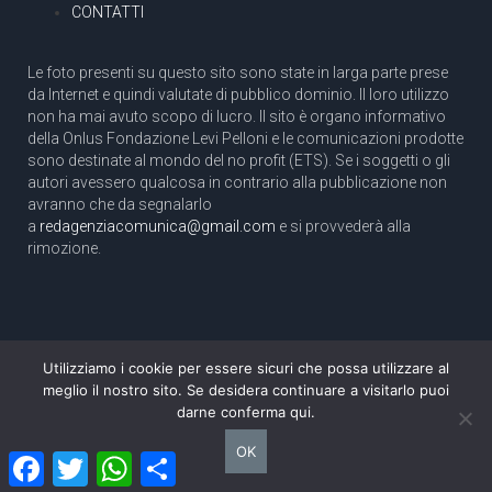
CONTATTI
Le foto presenti su questo sito sono state in larga parte prese
da Internet e quindi valutate di pubblico dominio. Il loro utilizzo
non ha mai avuto scopo di lucro. Il sito è organo informativo
della Onlus Fondazione Levi Pelloni e le comunicazioni prodotte
sono destinate al mondo del no profit (ETS). Se i soggetti o gli
autori avessero qualcosa in contrario alla pubblicazione non
avranno che da segnalarlo
a
redagenziacomunica@gmail.com
e si provvederà alla
rimozione.
Utilizziamo i cookie per essere sicuri che possa utilizzare al
Copyright 2003 com.unica - Tutti i diritti riservati
meglio il nostro sito. Se desidera continuare a visitarlo puoi
Aut. Tribunale di Roma N. 466/2003 dell'11/11/2003
darne conferma qui.
Direttore responsabile: Pino Pelloni [direttore@agenziacomunica.net]
OK
Facebook
Twitter
WhatsApp
Condividi
Design by Ethoslab.