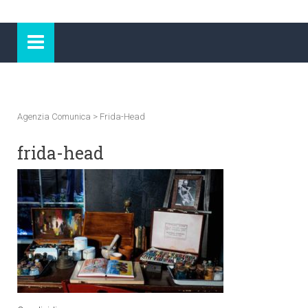
Agenzia Comunica
>
Frida-Head
frida-head