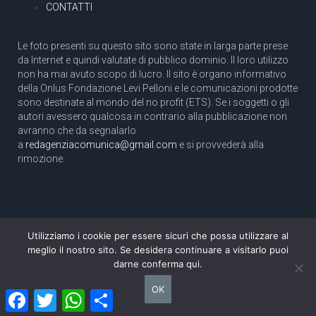
CONTATTI
Le foto presenti su questo sito sono state in larga parte prese
da Internet e quindi valutate di pubblico dominio. Il loro utilizzo
non ha mai avuto scopo di lucro. Il sito è organo informativo
della Onlus Fondazione Levi Pelloni e le comunicazioni prodotte
sono destinate al mondo del no profit (ETS). Se i soggetti o gli
autori avessero qualcosa in contrario alla pubblicazione non
avranno che da segnalarlo
a
redagenziacomunica@gmail.com
e si provvederà alla
rimozione.
Utilizziamo i cookie per essere sicuri che possa utilizzare al
Copyright 2003 com.unica - Tutti i diritti riservati
meglio il nostro sito. Se desidera continuare a visitarlo puoi
Aut. Tribunale di Roma N. 466/2003 dell'11/11/2003
darne conferma qui.
Direttore responsabile: Pino Pelloni [direttore@agenziacomunica.net]
OK
Facebook
Twitter
WhatsApp
Condividi
Design by Ethoslab.