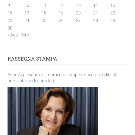
9
10
11
12
13
14
15
16
17
18
19
20
21
22
23
24
25
26
27
28
29
30
« Ago
Ott »
RASSEGNA STAMPA
Anne Applebaum e il momento europeo: scegliere la libertà
prima che sia troppo tardi