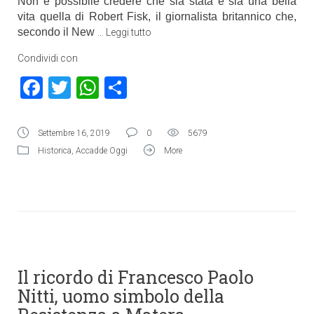
Non è possibile credere che sia stata e sia una bella
vita quella di Robert Fisk, il giornalista britannico che,
secondo il New
…
Leggi tutto
Condividi con
Facebook
Twitter
WhatsApp
Condividi
Settembre 16, 2019
0
5679
Historica
,
Accadde Oggi
More
Il ricordo di Francesco Paolo
Nitti, uomo simbolo della