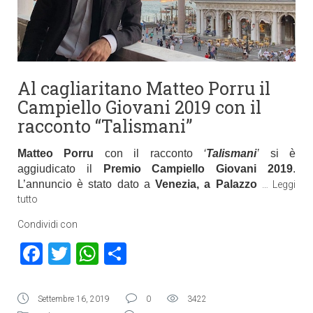
Al cagliaritano Matteo Porru il
Campiello Giovani 2019 con il
racconto “Talismani”
Matteo Porru
con il racconto
‘
Talismani
’
si è
aggiudicato il
Premio Campiello Giovani 2019
.
L’annuncio è stato dato a
Venezia, a Palazzo
…
Leggi
tutto
Condividi con
Facebook
Twitter
WhatsApp
Condividi
Settembre 16, 2019
0
3422