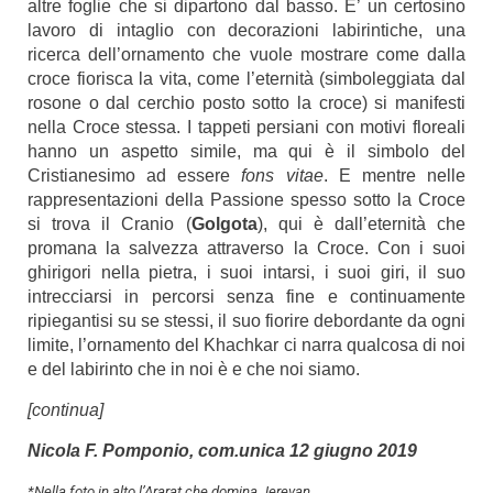
altre foglie che si dipartono dal basso. E’ un certosino
lavoro di intaglio con decorazioni labirintiche, una
ricerca dell’ornamento che vuole mostrare come dalla
croce fiorisca la vita, come l’eternità (simboleggiata dal
rosone o dal cerchio posto sotto la croce) si manifesti
nella Croce stessa. I tappeti persiani con motivi floreali
hanno un aspetto simile, ma qui è il simbolo del
Cristianesimo ad essere
fons vitae
. E mentre nelle
rappresentazioni della Passione spesso sotto la Croce
si trova il Cranio (
Golgota
), qui è dall’eternità che
promana la salvezza attraverso la Croce. Con i suoi
ghirigori nella pietra, i suoi intarsi, i suoi giri, il suo
intrecciarsi in percorsi senza fine e continuamente
ripiegantisi su se stessi, il suo fiorire debordante da ogni
limite, l’ornamento del Khachkar ci narra qualcosa di noi
e del labirinto che in noi è e che noi siamo.
[continua]
Nicola F. Pomponio, com.unica 12 giugno 2019
*Nella foto in alto l’Ararat che domina Jerevan