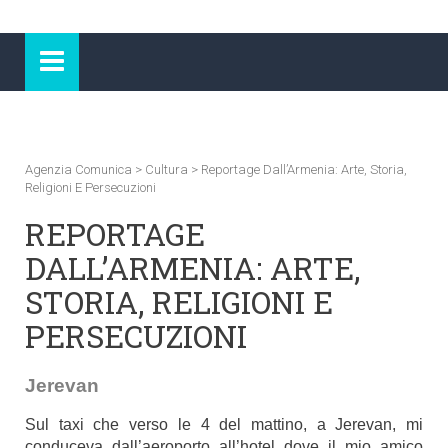
Agenzia Comunica
>
Cultura
>
Reportage Dall’Armenia: Arte, Storia,
Religioni E Persecuzioni
REPORTAGE
DALL’ARMENIA: ARTE,
STORIA, RELIGIONI E
PERSECUZIONI
Jerevan
Sul taxi che verso le 4 del mattino, a Jerevan, mi
conduceva dall’aeroporto all’hotel dove il mio amico