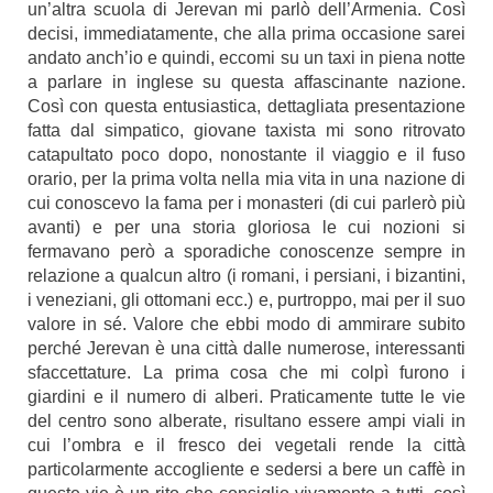
un’altra scuola di Jerevan mi parlò dell’Armenia. Così
decisi, immediatamente, che alla prima occasione sarei
andato anch’io e quindi, eccomi su un taxi in piena notte
a parlare in inglese su questa affascinante nazione.
Così con questa entusiastica, dettagliata presentazione
fatta dal simpatico, giovane taxista mi sono ritrovato
catapultato poco dopo, nonostante il viaggio e il fuso
orario, per la prima volta nella mia vita in una nazione di
cui conoscevo la fama per i monasteri (di cui parlerò più
avanti) e per una storia gloriosa le cui nozioni si
fermavano però a sporadiche conoscenze sempre in
relazione a qualcun altro (i romani, i persiani, i bizantini,
i veneziani, gli ottomani ecc.) e, purtroppo, mai per il suo
valore in sé. Valore che ebbi modo di ammirare subito
perché Jerevan è una città dalle numerose, interessanti
sfaccettature. La prima cosa che mi colpì furono i
giardini e il numero di alberi. Praticamente tutte le vie
del centro sono alberate, risultano essere ampi viali in
cui l’ombra e il fresco dei vegetali rende la città
particolarmente accogliente e sedersi a bere un caffè in