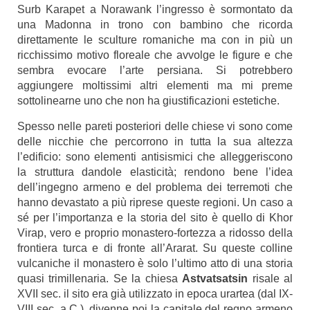
Surb Karapet a Norawank l’ingresso è sormontato da
una Madonna in trono con bambino che ricorda
direttamente le sculture romaniche ma con in più un
ricchissimo motivo floreale che avvolge le figure e che
sembra evocare l’arte persiana. Si potrebbero
aggiungere moltissimi altri elementi ma mi preme
sottolinearne uno che non ha giustificazioni estetiche.
Spesso nelle pareti posteriori delle chiese vi sono come
delle nicchie che percorrono in tutta la sua altezza
l’edificio: sono elementi antisismici che alleggeriscono
la struttura dandole elasticità; rendono bene l’idea
dell’ingegno armeno e del problema dei terremoti che
hanno devastato a più riprese queste regioni. Un caso a
sé per l’importanza e la storia del sito è quello di Khor
Virap, vero e proprio monastero-fortezza a ridosso della
frontiera turca e di fronte all’Ararat. Su queste colline
vulcaniche il monastero è solo l’ultimo atto di una storia
quasi trimillenaria. Se la chiesa
Astvatsatsin
risale al
XVII sec. il sito era già utilizzato in epoca urartea (dal IX-
VIII sec. a.C.), divenne poi la capitale del regno armeno