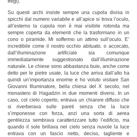
fregi).
Su questi archi insiste sempre una cupola divisa in
spicchi dal numero variabile e all’apice si trova l’oculo,
all’esterno la cupola non è mai visibile rotonda ma
sempre coperta da elementi che la trasformano in un
cono o piramide. Mi soffermo un attimo sull’oculo. E’
incredibile come il nostro occhio abituato, o accecato,
dall’illuminazione artificiale sia comunque
immediatamente suggestionato dall’illuminazione
naturale. Le chiese sono abbastanza buie, anche come
detto per le pietre usate, la luce che arriva dall’alto ha
quindi un’importanza enorme e ho voluto visitare San
Giovanni Illuminatore, bella chiesa del X secolo, nel
monastero di Hagadzin in due momenti diversi. In un
caso, col cielo coperto, entrava un chiarore diffuso che
si riverberava sulle pareti senza che la luce
s’imponesse con forza, anzi una sorta di aerea
gentilezza sembrava caratterizzare tutto l’edificio, ma
quando il sole brillava nel cielo senza nuvole la luce
entrava con un fascio netto, deciso, tagliente e