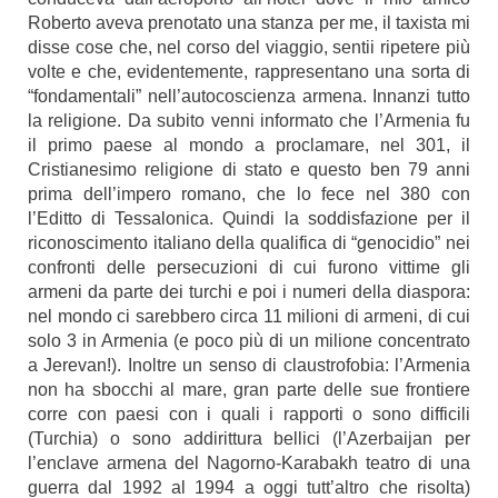
Roberto aveva prenotato una stanza per me, il taxista mi
disse cose che, nel corso del viaggio, sentii ripetere più
volte e che, evidentemente, rappresentano una sorta di
“fondamentali” nell’autocoscienza armena. Innanzi tutto
la religione. Da subito venni informato che l’Armenia fu
il primo paese al mondo a proclamare, nel 301, il
Cristianesimo religione di stato e questo ben 79 anni
prima dell’impero romano, che lo fece nel 380 con
l’Editto di Tessalonica. Quindi la soddisfazione per il
riconoscimento italiano della qualifica di “genocidio” nei
confronti delle persecuzioni di cui furono vittime gli
armeni da parte dei turchi e poi i numeri della diaspora:
nel mondo ci sarebbero circa 11 milioni di armeni, di cui
solo 3 in Armenia (e poco più di un milione concentrato
a Jerevan!). Inoltre un senso di claustrofobia: l’Armenia
non ha sbocchi al mare, gran parte delle sue frontiere
corre con paesi con i quali i rapporti o sono difficili
(Turchia) o sono addirittura bellici (l’Azerbaijan per
l’enclave armena del Nagorno-Karabakh teatro di una
guerra dal 1992 al 1994 a oggi tutt’altro che risolta)