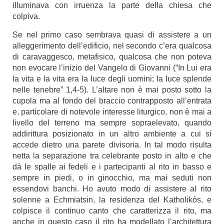
illuminava con irruenza la parte della chiesa che
colpiva.
Se nel primo caso sembrava quasi di assistere a un
alleggerimento dell’edificio, nel secondo c’era qualcosa
di caravaggesco, metafisico, qualcosa che non poteva
non evocare l’inizio del Vangelo di Giovanni (“In Lui era
la vita e la vita era la luce degli uomini; la luce splende
nelle tenebre” 1,4-5). L’altare non è mai posto sotto la
cupola ma al fondo del braccio contrapposto all’entrata
e, particolare di notevole interesse liturgico, non è mai a
livello del terreno ma sempre sopraelevato, quando
addirittura posizionato in un altro ambiente a cui si
accede dietro una parete divisoria. In tal modo risulta
netta la separazione tra celebrante posto in alto e che
dà le spalle ai fedeli e i partecipanti al rito in basso e
sempre in piedi, o in ginocchio, ma mai seduti non
essendovi banchi. Ho avuto modo di assistere al rito
solenne a Echmiatsin, la residenza del Katholikòs, e
colpisce il continuo canto che caratterizza il rito, ma
anche in questo caso il rito ha modellato l’architettura