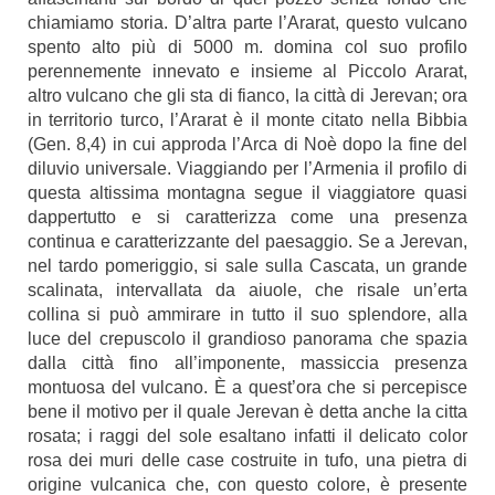
chiamiamo storia. D’altra parte l’Ararat, questo vulcano
spento alto più di 5000 m. domina col suo profilo
perennemente innevato e insieme al Piccolo Ararat,
altro vulcano che gli sta di fianco, la città di Jerevan; ora
in territorio turco, l’Ararat è il monte citato nella Bibbia
(Gen. 8,4) in cui approda l’Arca di Noè dopo la fine del
diluvio universale. Viaggiando per l’Armenia il profilo di
questa altissima montagna segue il viaggiatore quasi
dappertutto e si caratterizza come una presenza
continua e caratterizzante del paesaggio. Se a Jerevan,
nel tardo pomeriggio, si sale sulla Cascata, un grande
scalinata, intervallata da aiuole, che risale un’erta
collina si può ammirare in tutto il suo splendore, alla
luce del crepuscolo il grandioso panorama che spazia
dalla città fino all’imponente, massiccia presenza
montuosa del vulcano. È a quest’ora che si percepisce
bene il motivo per il quale Jerevan è detta anche la citta
rosata; i raggi del sole esaltano infatti il delicato color
rosa dei muri delle case costruite in tufo, una pietra di
origine vulcanica che, con questo colore, è presente