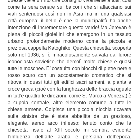
queste vie è un rito che consiglio vivamente a tutti, così
come la sera cenare sui balconi che si affacciano sui
viali sentendosi così non in Asia ma in una qualsiasi
città europea; il bello è che la municipalità ha anche
intenzione di incrementare questo verde! Ma Jerevan è
piena di piccoli gioiellini che emergono in un tessuto
urbano profondamente moderno come la piccola e
preziosa cappella Katoghike. Questa chiesetta, scoperta
solo nel 1936, si è miracolosamente salvata dal furore
iconoclasta sovietico che demolì molte chiese e quasi
tutte le moschee. E’ costruita con blocchi di pietre nere e
rosso scuro con un accostamento cromatico che si
ritrova in quasi tutti gli edifici sacri armeni, a pianta a
croce greca (cioè con la lunghezza delle braccia uguale
in tutt’e quattro le direzioni, come S. Marco a Venezia) è
a cupola centrale, altro elemento comune a tutte le
chiese armene. Colpisce una piccola nicchia ricavata
sulla sinistra che è stata abbellita da un grazioso,
elegante, aereo arco inflesso; tenuto conto che la
chiesetta risale al XIII secolo mi sembra evidente
l’influenza dell’arte araba e persiana dell’epoca.