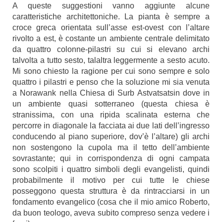
A queste suggestioni vanno aggiunte alcune
caratteristiche architettoniche. La pianta è sempre a
croce greca orientata sull’asse est-ovest con l’altare
rivolto a est, è costante un ambiente centrale delimitato
da quattro colonne-pilastri su cui si elevano archi
talvolta a tutto sesto, talaltra leggermente a sesto acuto.
Mi sono chiesto la ragione per cui sono sempre e solo
quattro i pilastri e penso che la soluzione mi sia venuta
a Norawank nella Chiesa di Surb Astvatsatsin dove in
un ambiente quasi sotterraneo (questa chiesa è
stranissima, con una ripida scalinata esterna che
percorre in diagonale la facciata ai due lati dell’ingresso
conducendo al piano superiore, dov’è l’altare) gli archi
non sostengono la cupola ma il tetto dell’ambiente
sovrastante; qui in corrispondenza di ogni campata
sono scolpiti i quattro simboli degli evangelisti, quindi
probabilmente il motivo per cui tutte le chiese
posseggono questa struttura è da rintracciarsi in un
fondamento evangelico (cosa che il mio amico Roberto,
da buon teologo, aveva subito compreso senza vedere i