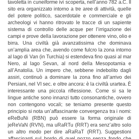
tavoletta in cuneiforme ivi scoperta, nell’anno 782 a.C. Il
sito era organizzato intorno a tre aree di attività, quelle
del potere politico, sacerdotale e commerciale e gli
archeologi vi hanno ritrovato le tracce di un sapiente
sistema di controllo delle acque per l’irrigazione dei
campi e prove della lavorazione per ottenere vino, olio e
birra. Una civiltà già avanzatissima che dominava
un’amplia area che, avendo come fulcro la zona intorno
al lago di Van (in Turchia) si estendeva fino quasi al mar
Nero, al lago Sevan, al nord della Mesopotamia e
all’Anatolia. Un impero che, sebbene indebolito dagli
assiri, continuò a dominare la zona fino all’arrivo dei
Persiani, nel VI sec. e oltre ancora: è la civiltà urartea. È
interessante una piccola riflessione. Come si sa le
lingue antiche sono innanzi tutto consonantiche, ovvero
non contengono vocali; se teniamo presente questo
principio si nota un’affascinante convergenza tra i nomi:
eReBuNi (RBN) può essere la forma originale di
jeReVaN (RVN), ma uRaRTu (RRT) era senz’altro solo
un altro modo per dire aRaRaT (RRT). Suggestioni
affascinanti sul bordo di quel pozzo senza fondo che