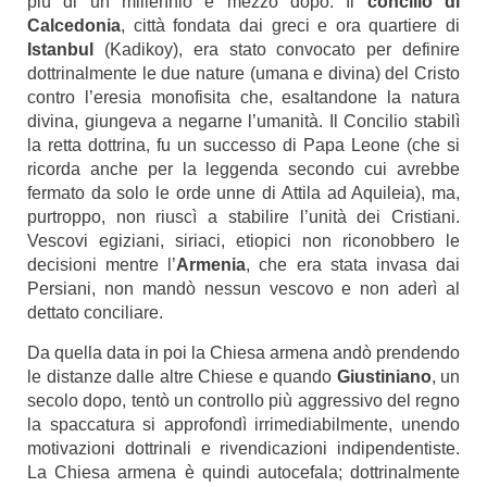
più di un millennio e mezzo dopo. Il
concilio di
Calcedonia
, città fondata dai greci e ora quartiere di
Istanbul
(Kadikoy), era stato convocato per definire
dottrinalmente le due nature (umana e divina) del Cristo
contro l’eresia monofisita che, esaltandone la natura
divina, giungeva a negarne l’umanità. Il Concilio stabilì
la retta dottrina, fu un successo di Papa Leone (che si
ricorda anche per la leggenda secondo cui avrebbe
fermato da solo le orde unne di Attila ad Aquileia), ma,
purtroppo, non riuscì a stabilire l’unità dei Cristiani.
Vescovi egiziani, siriaci, etiopici non riconobbero le
decisioni mentre l’
Armenia
, che era stata invasa dai
Persiani, non mandò nessun vescovo e non aderì al
dettato conciliare.
Da quella data in poi la Chiesa armena andò prendendo
le distanze dalle altre Chiese e quando
Giustiniano
, un
secolo dopo, tentò un controllo più aggressivo del regno
la spaccatura si approfondì irrimediabilmente, unendo
motivazioni dottrinali e rivendicazioni indipendentiste.
La Chiesa armena è quindi autocefala; dottrinalmente