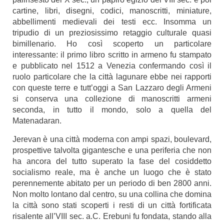
cartine, libri, disegni, codici, manoscritti, miniature,
abbellimenti medievali dei testi ecc. Insomma un
tripudio di un preziosissimo retaggio culturale quasi
bimillenario. Ho così scoperto un particolare
interessante: il primo libro scritto in armeno fu stampato
e pubblicato nel 1512 a Venezia confermando così il
ruolo particolare che la città lagunare ebbe nei rapporti
con queste terre e tutt’oggi a San Lazzaro degli Armeni
si conserva una collezione di manoscritti armeni
seconda, in tutto il mondo, solo a quella del
Matenadaran.
Jerevan è una città moderna con ampi spazi, boulevard,
prospettive talvolta gigantesche e una periferia che non
ha ancora del tutto superato la fase del cosiddetto
socialismo reale, ma è anche un luogo che è stato
perennemente abitato per un periodo di ben 2800 anni.
Non molto lontano dal centro, su una collina che domina
la città sono stati scoperti i resti di un città fortificata
risalente all’VIII sec. a.C. Erebuni fu fondata, stando alla