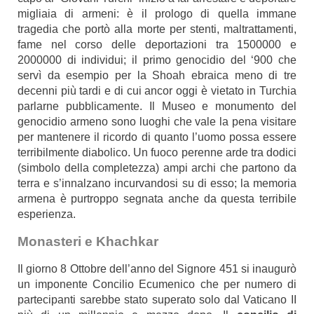
migliaia di armeni: è il prologo di quella immane
tragedia che portò alla morte per stenti, maltrattamenti,
fame nel corso delle deportazioni tra 1500000 e
2000000 di individui; il primo genocidio del ‘900 che
servì da esempio per la Shoah ebraica meno di tre
decenni più tardi e di cui ancor oggi è vietato in Turchia
parlarne pubblicamente. Il Museo e monumento del
genocidio armeno sono luoghi che vale la pena visitare
per mantenere il ricordo di quanto l’uomo possa essere
terribilmente diabolico. Un fuoco perenne arde tra dodici
(simbolo della completezza) ampi archi che partono da
terra e s’innalzano incurvandosi su di esso; la memoria
armena è purtroppo segnata anche da questa terribile
esperienza.
Monasteri e Khachkar
Il giorno 8 Ottobre dell’anno del Signore 451 si inaugurò
un imponente Concilio Ecumenico che per numero di
partecipanti sarebbe stato superato solo dal Vaticano II