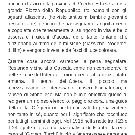
anche in Lazio nella provincia di Viterbo. E la sera, nella
grande Piazza della Repubblica, tra bambini con gli
sguardi affascinati (ho visto tantissimi bimbi e giovani e
nessun cane), genitori che passeggiano tranquillamente
e coppiette che teneramente si stringono in vita è bello
osservare i giochi d’acqua delle tante fontane che
funzionano al ritmo delle musiche (classiche, moderne,
di film) e vengono investite da fasci di luce colorata.
Quante cose ancora varrebbe la pena segnalare.
Restando vicino alla Cascata come non considerare le
belle statue di Botero o il monumento all’amicizia italo-
armena, il teatro dell’Opera, il piccolo ma
attrezzatissimo e interessante museo Kachaturian, il
Museo di Storia ecc. Ma non è mio obiettivo quello di
redigere un noioso elenco o, peggio ancora, una guida
della città. C’è però un posto che vale la pena vedere;
non tanto in sé, quanto per il significato che racchiude
per tutti gli uomini di oggi. Nel 1915 nella notte tra il 23 e
il 24 aprile il governo nazionalista di Istanbul facente
capo ai “Giovani Turchi” iniziò a far arrestare e deportare