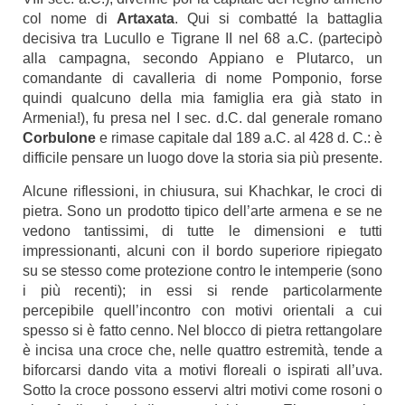
col nome di
Artaxata
. Qui si combatté la battaglia
decisiva tra Lucullo e Tigrane II nel 68 a.C. (partecipò
alla campagna, secondo Appiano e Plutarco, un
comandante di cavalleria di nome Pomponio, forse
quindi qualcuno della mia famiglia era già stato in
Armenia!), fu presa nel I sec. d.C. dal generale romano
Corbulone
e rimase capitale dal 189 a.C. al 428 d. C.: è
difficile pensare un luogo dove la storia sia più presente.
Alcune riflessioni, in chiusura, sui Khachkar, le croci di
pietra. Sono un prodotto tipico dell’arte armena e se ne
vedono tantissimi, di tutte le dimensioni e tutti
impressionanti, alcuni con il bordo superiore ripiegato
su se stesso come protezione contro le intemperie (sono
i più recenti); in essi si rende particolarmente
percepibile quell’incontro con motivi orientali a cui
spesso si è fatto cenno. Nel blocco di pietra rettangolare
è incisa una croce che, nelle quattro estremità, tende a
biforcarsi dando vita a motivi floreali o ispirati all’uva.
Sotto la croce possono esservi altri motivi come rosoni o