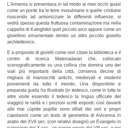
L’Armenia si presentava in tal modo ai miei occhi quasi
come un ponte tra le terre musulmane e quelle cristiane
riuscendo ad armonizzare le differenti influenze, si
vedrà spesso questa fruttuosa contaminazione ma nella
cappella di Katoghike quel piccolo arco appare come un
gioiellino ornamentale dentro un altro piccolo gioiello
architettonico.
E a proposito di gioielli come non citare la biblioteca e il
centro di ricerca Matenadaran che, collocato
scenograficamente su una collina che domina uno dei
viali più importanti della città, conserva decine di
migliaia di manoscritti antichi, medievali e moderni
provenienti da tutto il mondo. Una disponibile e
preparata guida ha illustrato (in tedesco, come in tutte le
altre visite essendo il tedesco la lingua ufficiale del
viaggio) le rarità e i preziosi scritti esposti; così davanti
alle mie cùpide pupille sono sfilati dei veri e propri
capolavori come un testo di geometria di Avicenna in
arabo del XVII sec. (con relativi disegni) un Evangelo in
palinsesto del X sec., un papiro egizio del VIII sec. e poi