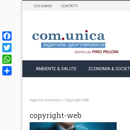
CHI SIAMO
CONTATTI
Facebook
Twitter
WhatsApp
AMBIENTE & SALUTE
ECONOMIA & SOCIE
Condividi
Agenzia Comunica
>
Copyright-Web
copyright-web