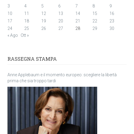
3
4
5
6
7
8
9
10
11
12
13
14
15
16
17
18
19
20
21
22
23
24
25
26
27
28
29
30
« Ago
Ott »
RASSEGNA STAMPA
Anne Applebaum e il momento europeo: scegliere la libertà
prima che sia troppo tardi