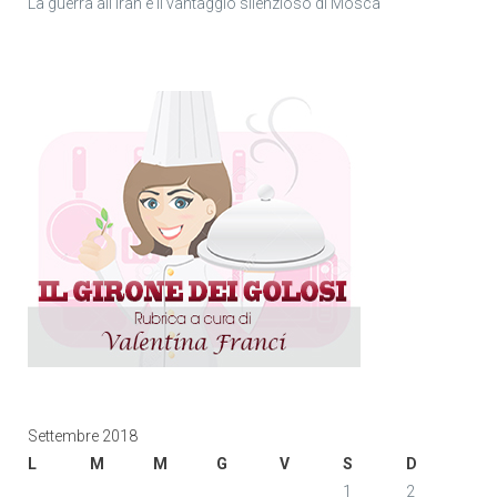
La guerra all’Iran e il vantaggio silenzioso di Mosca
Settembre 2018
L
M
M
G
V
S
D
1
2