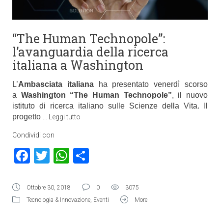
“The Human Technopole”:
l’avanguardia della ricerca
italiana a Washington
L’
Ambasciata italiana
ha presentato venerdì scorso
a
Washington “The Human Technopole”
, il nuovo
istituto di ricerca italiano sulle Scienze della Vita.
Il
progetto
…
Leggi tutto
Condividi con
Facebook
Twitter
WhatsApp
Condividi
Ottobre 30, 2018
0
3075
Tecnologia & Innovazione
,
Eventi
More