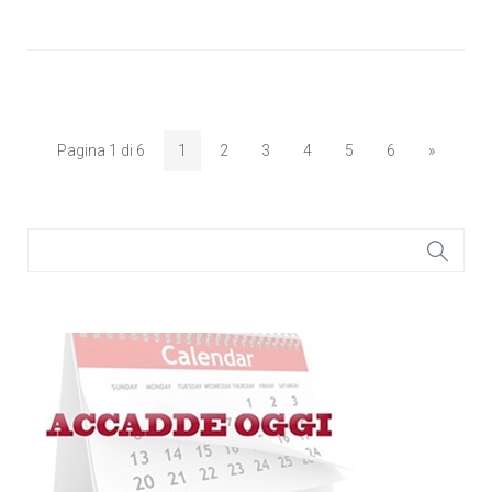
Pagina 1 di 6
1
2
3
4
5
6
»