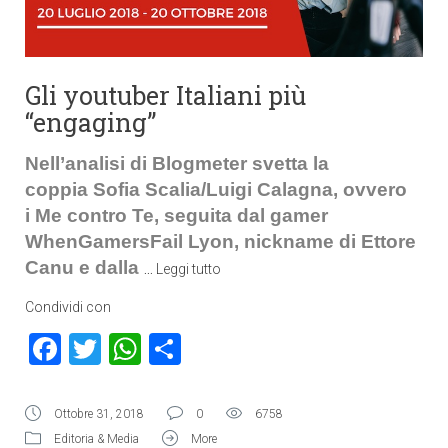
Gli youtuber Italiani più
“engaging”
Nell’analisi di Blogmeter svetta la
coppia Sofia Scalia/Luigi Calagna, ovvero
i Me contro Te, seguita dal gamer
WhenGamersFail Lyon, nickname di Ettore
Canu e dalla
…
Leggi tutto
Condividi con
Facebook
Twitter
WhatsApp
Condividi
Ottobre 31, 2018
0
6758
Editoria & Media
More