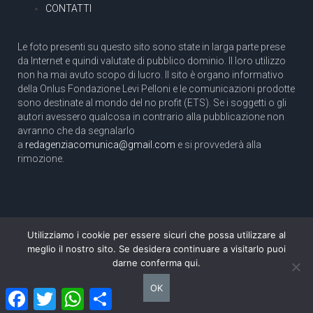
CONTATTI
Le foto presenti su questo sito sono state in larga parte prese
da Internet e quindi valutate di pubblico dominio. Il loro utilizzo
non ha mai avuto scopo di lucro. Il sito è organo informativo
della Onlus Fondazione Levi Pelloni e le comunicazioni prodotte
sono destinate al mondo del no profit (ETS). Se i soggetti o gli
autori avessero qualcosa in contrario alla pubblicazione non
avranno che da segnalarlo
a
redagenziacomunica@gmail.com
e si provvederà alla
rimozione.
Utilizziamo i cookie per essere sicuri che possa utilizzare al
Copyright 2003 com.unica - Tutti i diritti riservati
meglio il nostro sito. Se desidera continuare a visitarlo puoi
Aut. Tribunale di Roma N. 466/2003 dell'11/11/2003
darne conferma qui.
Direttore responsabile: Pino Pelloni [direttore@agenziacomunica.net]
OK
Facebook
Twitter
WhatsApp
Condividi
Design by Ethoslab.