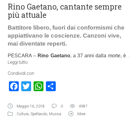
Rino Gaetano, cantante sempre
più attuale
Battitore libero, fuori dai conformismi che
appiattivano le coscienze. Canzoni vive,
mai diventate reperti.
PESCARA –
Rino Gaetano
, a 37 anni dalla morte, è
…
Leggi tutto
Condividi con
Facebook
Twitter
WhatsApp
Condividi
Maggio 16, 2018
0
4987
Cultura
,
Spettacolo
,
Musica
More