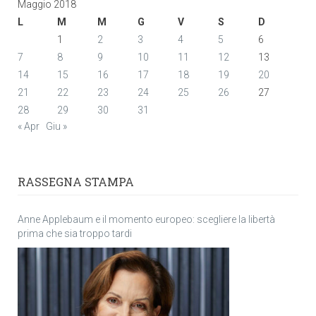
Maggio 2018
L
M
M
G
V
S
D
1
2
3
4
5
6
7
8
9
10
11
12
13
14
15
16
17
18
19
20
21
22
23
24
25
26
27
28
29
30
31
« Apr
Giu »
RASSEGNA STAMPA
Anne Applebaum e il momento europeo: scegliere la libertà
prima che sia troppo tardi