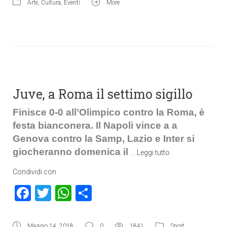
Arte
,
Cultura
,
Eventi
More
Juve, a Roma il settimo sigillo
Finisce 0-0 all’Olimpico contro la Roma, è
festa bianconera. Il Napoli vince a a
Genova contro la Samp, Lazio e Inter si
giocheranno domenica il
…
Leggi tutto
Condividi con
Facebook
Twitter
WhatsApp
Condividi
Maggio 14, 2018
0
1841
Sport