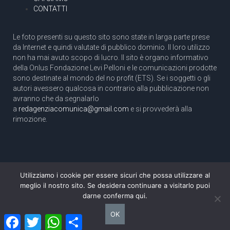
CONTATTI
Le foto presenti su questo sito sono state in larga parte prese
da Internet e quindi valutate di pubblico dominio. Il loro utilizzo
non ha mai avuto scopo di lucro. Il sito è organo informativo
della Onlus Fondazione Levi Pelloni e le comunicazioni prodotte
sono destinate al mondo del no profit (ETS). Se i soggetti o gli
autori avessero qualcosa in contrario alla pubblicazione non
avranno che da segnalarlo
a
redagenziacomunica@gmail.com
e si provvederà alla
rimozione.
Utilizziamo i cookie per essere sicuri che possa utilizzare al
Copyright 2003 com.unica - Tutti i diritti riservati
meglio il nostro sito. Se desidera continuare a visitarlo puoi
Aut. Tribunale di Roma N. 466/2003 dell'11/11/2003
darne conferma qui.
Direttore responsabile: Pino Pelloni [direttore@agenziacomunica.net]
OK
Facebook
Twitter
WhatsApp
Condividi
Design by Ethoslab.