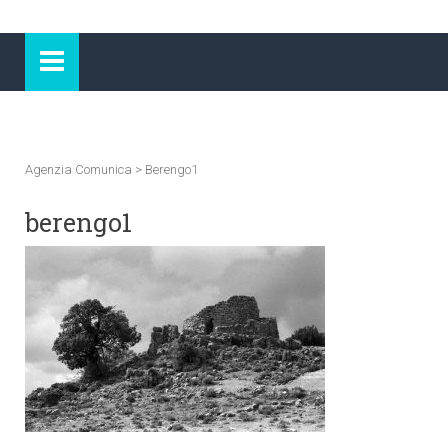
Agenzia Comunica
>
Berengo1
berengo1