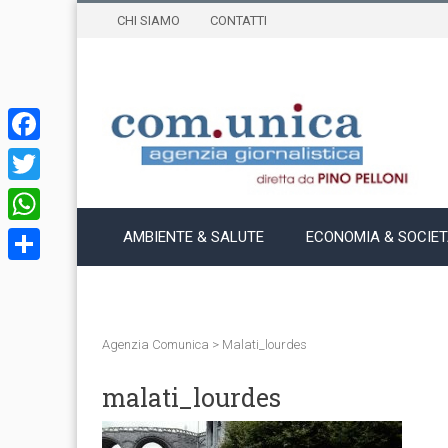
CHI SIAMO
CONTATTI
Facebook
Twitter
WhatsApp
AMBIENTE & SALUTE
ECONOMIA & SOCIE
Condividi
Agenzia Comunica
>
Malati_lourdes
malati_lourdes