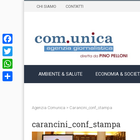
CHI SIAMO
CONTATTI
Facebook
Twitter
WhatsApp
AMBIENTE & SALUTE
ECONOMIA & SOCIE
Condividi
Agenzia Comunica
>
Carancini_conf_stampa
carancini_conf_stampa