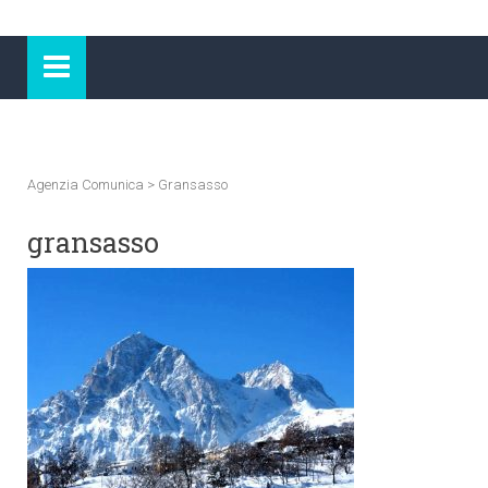
Agenzia Comunica
>
Gransasso
gransasso