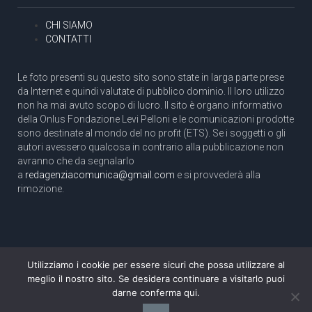
CHI SIAMO
CONTATTI
Le foto presenti su questo sito sono state in larga parte prese
da Internet e quindi valutate di pubblico dominio. Il loro utilizzo
non ha mai avuto scopo di lucro. Il sito è organo informativo
della Onlus Fondazione Levi Pelloni e le comunicazioni prodotte
sono destinate al mondo del no profit (ETS). Se i soggetti o gli
autori avessero qualcosa in contrario alla pubblicazione non
avranno che da segnalarlo
a
redagenziacomunica@gmail.com
e si provvederà alla
rimozione.
Utilizziamo i cookie per essere sicuri che possa utilizzare al
Copyright 2003 com.unica - Tutti i diritti riservati
meglio il nostro sito. Se desidera continuare a visitarlo puoi
Aut. Tribunale di Roma N. 466/2003 dell'11/11/2003
darne conferma qui.
Direttore responsabile: Pino Pelloni [direttore@agenziacomunica.net]