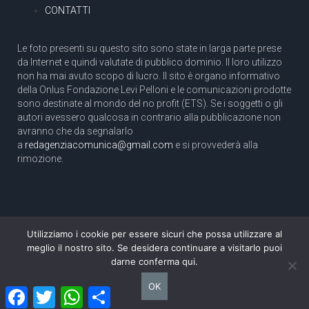
CONTATTI
Le foto presenti su questo sito sono state in larga parte prese
da Internet e quindi valutate di pubblico dominio. Il loro utilizzo
non ha mai avuto scopo di lucro. Il sito è organo informativo
della Onlus Fondazione Levi Pelloni e le comunicazioni prodotte
sono destinate al mondo del no profit (ETS). Se i soggetti o gli
autori avessero qualcosa in contrario alla pubblicazione non
avranno che da segnalarlo
a
redagenziacomunica@gmail.com
e si provvederà alla
rimozione.
Utilizziamo i cookie per essere sicuri che possa utilizzare al
Copyright 2003 com.unica - Tutti i diritti riservati
meglio il nostro sito. Se desidera continuare a visitarlo puoi
Aut. Tribunale di Roma N. 466/2003 dell'11/11/2003
darne conferma qui.
Direttore responsabile: Pino Pelloni [direttore@agenziacomunica.net]
OK
Facebook
Twitter
WhatsApp
Condividi
Design by Ethoslab.