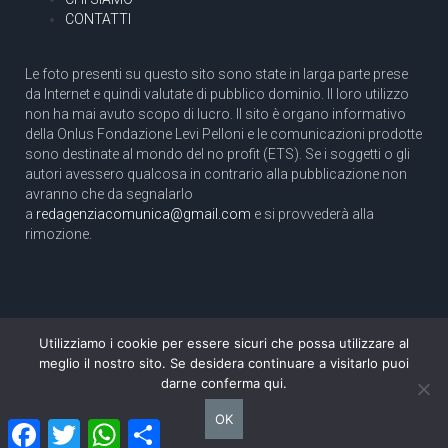
CONTATTI
Le foto presenti su questo sito sono state in larga parte prese
da Internet e quindi valutate di pubblico dominio. Il loro utilizzo
non ha mai avuto scopo di lucro. Il sito è organo informativo
della Onlus Fondazione Levi Pelloni e le comunicazioni prodotte
sono destinate al mondo del no profit (ETS). Se i soggetti o gli
autori avessero qualcosa in contrario alla pubblicazione non
avranno che da segnalarlo
a
redagenziacomunica@gmail.com
e si provvederà alla
rimozione.
Utilizziamo i cookie per essere sicuri che possa utilizzare al
Copyright 2003 com.unica - Tutti i diritti riservati
meglio il nostro sito. Se desidera continuare a visitarlo puoi
Aut. Tribunale di Roma N. 466/2003 dell'11/11/2003
darne conferma qui.
Direttore responsabile: Pino Pelloni [direttore@agenziacomunica.net]
OK
Facebook
Twitter
WhatsApp
Condividi
Design by Ethoslab.