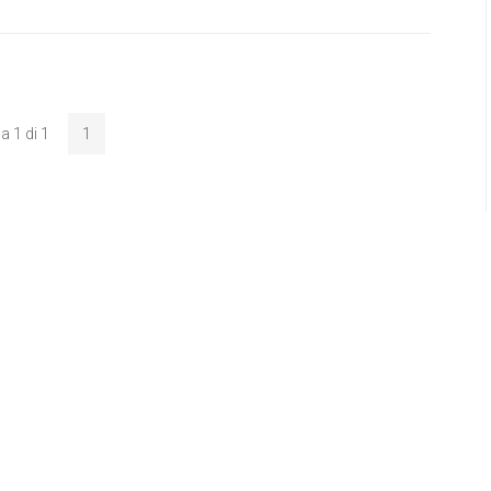
a 1 di 1
1