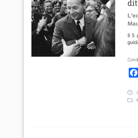
dit
L’e
Mau
Il 5
guid
Condi