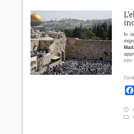
L’
in
In o
mig
Ma
appr
tutto
Condi