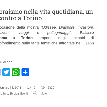
ebraismo nella vita quotidiana, un
contro a Torino
ccasione della mostra
“Odissee. Diaspore, invasioni,
razioni, viaggi e pellegrinaggi”,
Palazzo
dama
a
Torino
propone degli incontri di
ofondimento sulle tante tematiche affrontate nel
…
Leggi
vidi con
Facebook
Twitter
WhatsApp
Condividi
Gennaio 14, 2018
0
2829
Cultura
,
Ebraica
,
Eventi
More