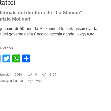
tatori
ditoriale del direttore de “La Stampa”
rizio Molinari
 gennaio di 50 anni fa Alexander Dubcek assumeva la
a del governo della Cecoslovacchia dando
…
Leggi tutto
vidi con
Facebook
Twitter
WhatsApp
Condividi
Gennaio 14, 2018
0
2127
Rassegna Stampa
More