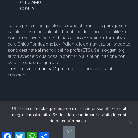
CHI SIAMO
CONTATTI
Le foto presenti su questo sito sono state in larga parte prese
da Internet e quindi valutate di pubblico dominio. Il loro utilizzo
non ha mai avuto scopo di lucro. Il sito è organo informativo
della Onlus Fondazione Levi Pelloni e le comunicazioni prodotte
sono destinate al mondo del no profit (ETS). Se i soggetti o gli
autori avessero qualcosa in contrario alla pubblicazione non
avranno che da segnalarlo
a
redagenziacomunica@gmail.com
e si provvederà alla
rimozione.
Utilizziamo i cookie per essere sicuri che possa utilizzare al
Copyright 2003 com.unica - Tutti i diritti riservati
meglio il nostro sito. Se desidera continuare a visitarlo puoi
Aut. Tribunale di Roma N. 466/2003 dell'11/11/2003
darne conferma qui.
Direttore responsabile: Pino Pelloni [direttore@agenziacomunica.net]
OK
Facebook
Twitter
WhatsApp
Condividi