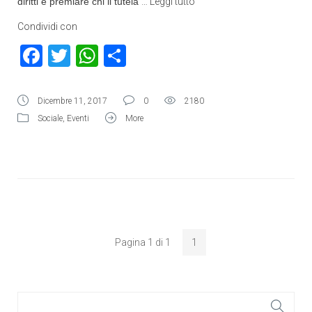
diritti e premiare chi li tutela
…
Leggi tutto
Condividi con
Facebook
Twitter
WhatsApp
Condividi
Dicembre 11, 2017
0
2180
Sociale
,
Eventi
More
Pagina 1 di 1
1