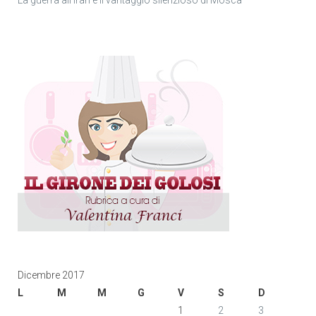
La guerra all’Iran e il vantaggio silenzioso di Mosca
Dicembre 2017
L
M
M
G
V
S
D
1
2
3