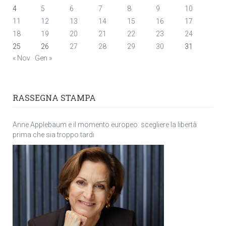
4
5
6
7
8
9
10
11
12
13
14
15
16
17
18
19
20
21
22
23
24
25
26
27
28
29
30
31
« Nov
Gen »
RASSEGNA STAMPA
Anne Applebaum e il momento europeo: scegliere la libertà
prima che sia troppo tardi