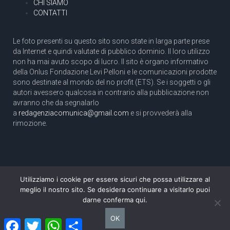
CHI SIAMO
CONTATTI
Le foto presenti su questo sito sono state in larga parte prese
da Internet e quindi valutate di pubblico dominio. Il loro utilizzo
non ha mai avuto scopo di lucro. Il sito è organo informativo
della Onlus Fondazione Levi Pelloni e le comunicazioni prodotte
sono destinate al mondo del no profit (ETS). Se i soggetti o gli
autori avessero qualcosa in contrario alla pubblicazione non
avranno che da segnalarlo
a
redagenziacomunica@gmail.com
e si provvederà alla
rimozione.
Utilizziamo i cookie per essere sicuri che possa utilizzare al
Copyright 2003 com.unica - Tutti i diritti riservati
meglio il nostro sito. Se desidera continuare a visitarlo puoi
Aut. Tribunale di Roma N. 466/2003 dell'11/11/2003
darne conferma qui.
Direttore responsabile: Pino Pelloni [direttore@agenziacomunica.net]
OK
Facebook
Twitter
WhatsApp
Condividi
Design by Ethoslab.