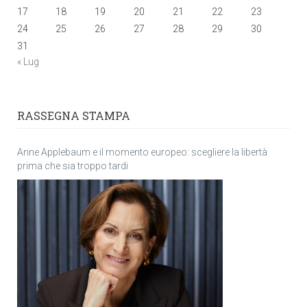
17
18
19
20
21
22
23
24
25
26
27
28
29
30
31
« Lug
RASSEGNA STAMPA
Anne Applebaum e il momento europeo: scegliere la libertà
prima che sia troppo tardi