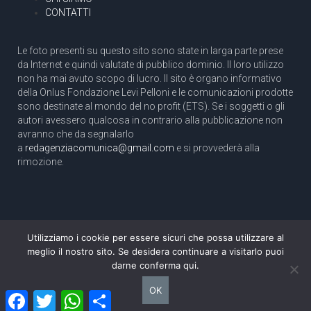
CONTATTI
Le foto presenti su questo sito sono state in larga parte prese
da Internet e quindi valutate di pubblico dominio. Il loro utilizzo
non ha mai avuto scopo di lucro. Il sito è organo informativo
della Onlus Fondazione Levi Pelloni e le comunicazioni prodotte
sono destinate al mondo del no profit (ETS). Se i soggetti o gli
autori avessero qualcosa in contrario alla pubblicazione non
avranno che da segnalarlo
a
redagenziacomunica@gmail.com
e si provvederà alla
rimozione.
Utilizziamo i cookie per essere sicuri che possa utilizzare al
Copyright 2003 com.unica - Tutti i diritti riservati
meglio il nostro sito. Se desidera continuare a visitarlo puoi
Aut. Tribunale di Roma N. 466/2003 dell'11/11/2003
darne conferma qui.
Direttore responsabile: Pino Pelloni [direttore@agenziacomunica.net]
OK
Facebook
Twitter
WhatsApp
Condividi
Design by Ethoslab.