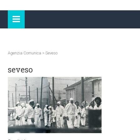
Agenzia Comunica
>
Seveso
seveso