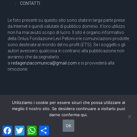
CONTATTI
Le foto presenti su questo sito sono state in larga parte prese
da Internet e quindi valutate di pubblico dominio. Il loro utilizzo
non ha mai avuto scopo di lucro. Il sito è organo informativo
della Onlus Fondazione Levi Pelloni e le comunicazioni prodotte
sono destinate al mondo del no profit (ETS). Se i soggetti o gli
autori avessero qualcosa in contrario alla pubblicazione non
avranno che da segnalarlo
a
redagenziacomunica@gmail.com
e si provvederà alla
rimozione.
Utilizziamo i cookie per essere sicuri che possa utilizzare al
Copyright 2003 com.unica - Tutti i diritti riservati
meglio il nostro sito. Se desidera continuare a visitarlo puoi
Aut. Tribunale di Roma N. 466/2003 dell'11/11/2003
darne conferma qui.
Direttore responsabile: Pino Pelloni [direttore@agenziacomunica.net]
OK
Facebook
Twitter
WhatsApp
Condividi
Design by Ethoslab.