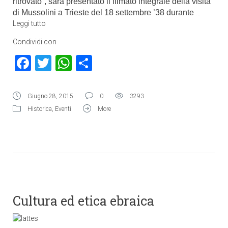
ritrovato”, sarà presentato il filmato integrale della visita
di Mussolini a Trieste del 18 settembre ’38 durante
…
Leggi tutto
Condividi con
Facebook
Twitter
WhatsApp
Condividi
Giugno 28, 2015
0
3293
Historica
,
Eventi
More
Cultura ed etica ebraica