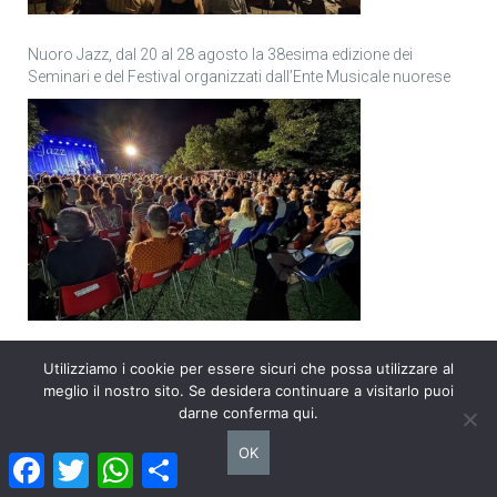
Nuoro Jazz, dal 20 al 28 agosto la 38esima edizione dei
Seminari e del Festival organizzati dall’Ente Musicale nuorese
“PERSONAGGI e PERSONE – 99 profili, un patrimonio di
Utilizziamo i cookie per essere sicuri che possa utilizzare al
memoria”, il nuovo libro di Goffredo Palmerini
meglio il nostro sito. Se desidera continuare a visitarlo puoi
darne conferma qui.
OK
Facebook
Twitter
WhatsApp
Condividi