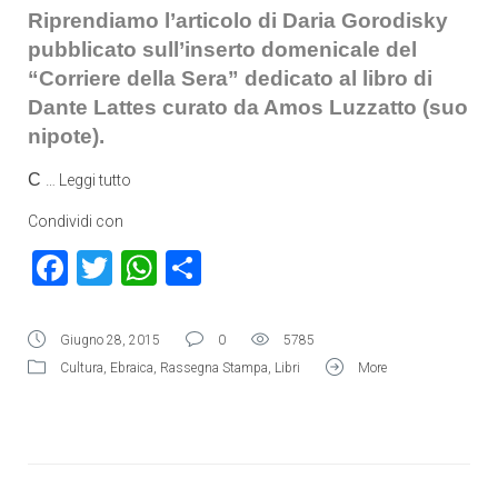
Riprendiamo l’articolo di Daria Gorodisky
pubblicato sull’inserto domenicale del
“Corriere della Sera” dedicato al libro di
Dante Lattes curato da Amos Luzzatto (suo
nipote).
C
…
Leggi tutto
Condividi con
Facebook
Twitter
WhatsApp
Condividi
Giugno 28, 2015
0
5785
Cultura
,
Ebraica
,
Rassegna Stampa
,
Libri
More