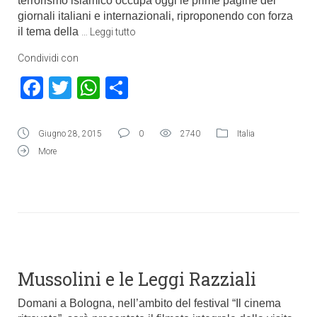
terrorismo islamico occupa oggi le prime pagine dei
giornali italiani e internazionali, riproponendo con forza
il tema della
…
Leggi tutto
Condividi con
Facebook
Twitter
WhatsApp
Condividi
Giugno 28, 2015
0
2740
Italia
More
Mussolini e le Leggi Razziali
Domani a Bologna, nell’ambito del festival “Il cinema