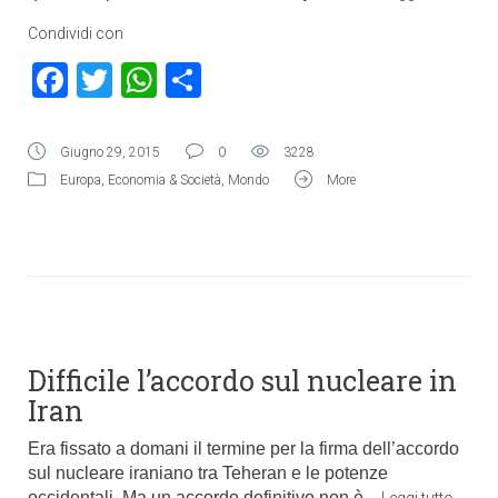
Condividi con
Facebook
Twitter
WhatsApp
Condividi
Giugno 29, 2015
0
3228
Europa
,
Economia & Società
,
Mondo
More
Difficile l’accordo sul nucleare in
Iran
Era fissato a domani il termine per la firma dell’accordo
sul nucleare iraniano tra Teheran e le potenze
occidentali. Ma un accordo definitivo non è