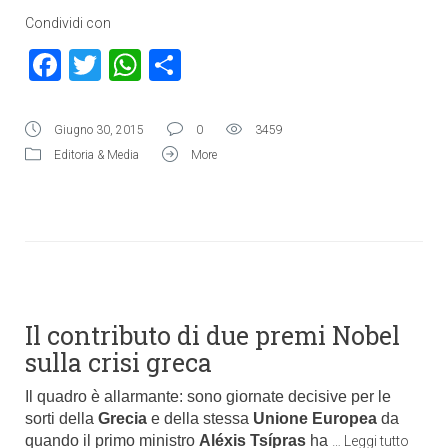
Condividi con
Facebook
Twitter
WhatsApp
Condividi
Giugno 30, 2015
0
3459
Editoria & Media
More
Il contributo di due premi Nobel
sulla crisi greca
Il quadro è allarmante: sono giornate decisive per le
sorti della
Grecia
e della stessa
Unione Europea
da
quando il primo ministro
Aléxis Tsípras
ha
…
Leggi tutto