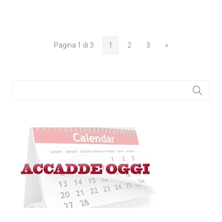
Pagina 1 di 3
1
2
3
»