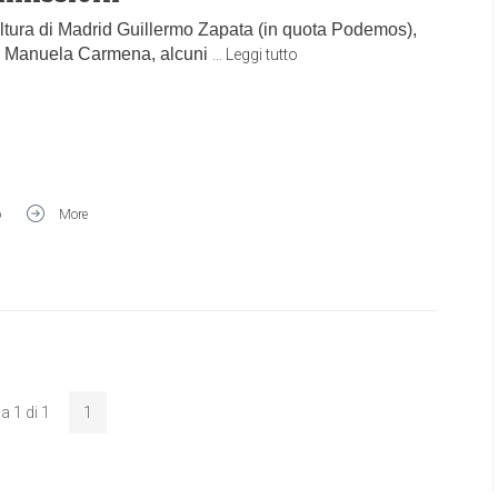
ultura di Madrid Guillermo Zapata (in quota Podemos),
ttà Manuela Carmena, alcuni
…
Leggi tutto
o
More
a 1 di 1
1