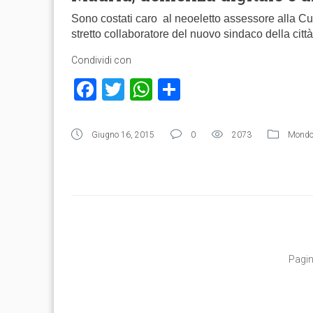
Sono costati caro al neoeletto assessore alla C
stretto collaboratore del nuovo sindaco della ci
Condividi con
Facebook
Twitter
WhatsApp
Condividi
Giugno 16, 2015
0
2073
Mond
Pagin