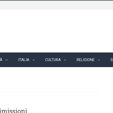
TÀ
ITALIA
CULTURA
RELIGIONE
S
imissioni