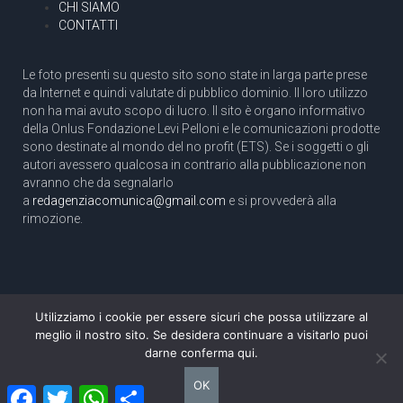
CHI SIAMO
CONTATTI
Le foto presenti su questo sito sono state in larga parte prese
da Internet e quindi valutate di pubblico dominio. Il loro utilizzo
non ha mai avuto scopo di lucro. Il sito è organo informativo
della Onlus Fondazione Levi Pelloni e le comunicazioni prodotte
sono destinate al mondo del no profit (ETS). Se i soggetti o gli
autori avessero qualcosa in contrario alla pubblicazione non
avranno che da segnalarlo
a
redagenziacomunica@gmail.com
e si provvederà alla
rimozione.
Utilizziamo i cookie per essere sicuri che possa utilizzare al
Copyright 2003 com.unica - Tutti i diritti riservati
meglio il nostro sito. Se desidera continuare a visitarlo puoi
Aut. Tribunale di Roma N. 466/2003 dell'11/11/2003
darne conferma qui.
Direttore responsabile: Pino Pelloni [direttore@agenziacomunica.net]
OK
Facebook
Twitter
WhatsApp
Condividi