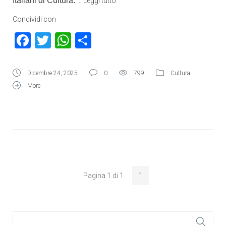
Italiani di Cultura.
…
Leggi tutto
Condividi con
Facebook
Twitter
WhatsApp
Condividi
Dicembre 24, 2025
0
799
Cultura
More
Pagina 1 di 1
1