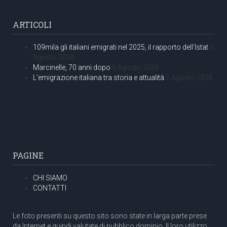
ARTICOLI
109mila gli italiani emigrati nel 2025, il rapporto dell’Istat
5
Agosto 2026
Marcinelle, 70 anni dopo
5 Agosto 2026
L’emigrazione italiana tra storia e attualità
1 Agosto 2026
PAGINE
CHI SIAMO
CONTATTI
Le foto presenti su questo sito sono state in larga parte prese
da Internet e quindi valutate di pubblico dominio. Il loro utilizzo