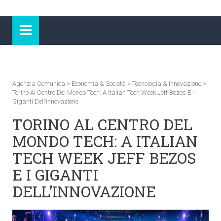
Agenzia Comunica
>
Economia & Società
>
Tecnologia & Innovazione
>
Torino Al Centro Del Mondo Tech: A Italian Tech Week Jeff Bezos E I
Giganti Dell’innovazione
TORINO AL CENTRO DEL
MONDO TECH: A ITALIAN
TECH WEEK JEFF BEZOS
E I GIGANTI
DELL’INNOVAZIONE