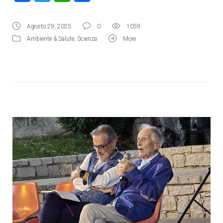
Agosto 29, 2025
0
1059
Ambiente & Salute
,
Scienza
More