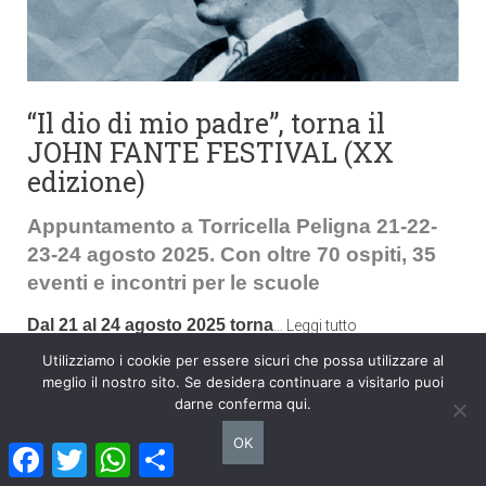
“Il dio di mio padre”, torna il
JOHN FANTE FESTIVAL (XX
edizione)
Appuntamento a Torricella Peligna 21-22-
23-24 agosto 2025. Con oltre 70 ospiti, 35
eventi e incontri per le scuole
Dal 21 al 24 agosto 2025
torna
…
Leggi tutto
Utilizziamo i cookie per essere sicuri che possa utilizzare al
Condividi con
meglio il nostro sito. Se desidera continuare a visitarlo puoi
Facebook
Twitter
WhatsApp
Condividi
darne conferma qui.
OK
Facebook
Twitter
WhatsApp
Condividi
Agosto 4, 2025
0
1359