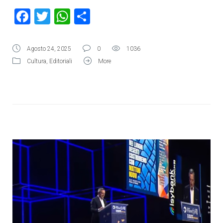
Facebook
Twitter
WhatsApp
Condividi
Agosto 24, 2025
0
1036
Cultura
,
Editoriali
More