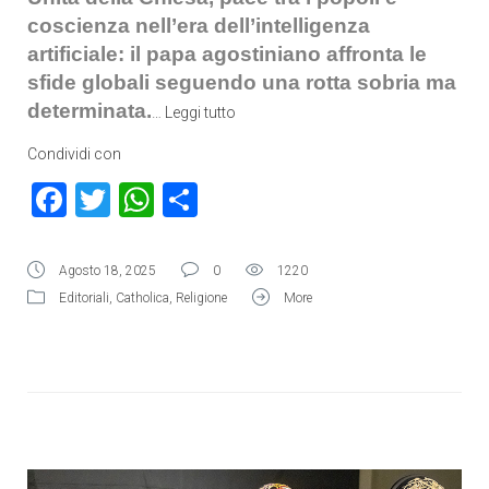
coscienza nell’era dell’intelligenza
artificiale: il papa agostiniano affronta le
sfide globali seguendo una rotta sobria ma
determinata.
…
Leggi tutto
Condividi con
Facebook
Twitter
WhatsApp
Condividi
Agosto 18, 2025
0
1220
Editoriali
,
Catholica
,
Religione
More