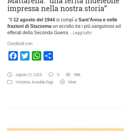
Mattarella: “una ferita indelebile
impressa nella nostra storia”
“Il
12 agosto del 1944
si compì a
Sant’Anna e nelle
frazioni di Stazzema
un eccidio tra i più sanguinosi ed
efferati della Seconda Guerra
…
Leggi tutto
Condividi con
Facebook
Twitter
WhatsApp
Condividi
Agosto 12, 2025
0
988
Historica
,
Accadde Oggi
More