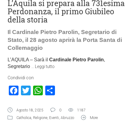
L’Aquila si prepara alla 731esima
Perdonanza, il primo Giubileo
della storia
Il Cardinale Pietro Parolin, Segretario di
Stato, il 28 agosto aprirà la Porta Santa di
Collemaggio
L’AQUILA – Sarà il
Cardinale Pietro Parolin
,
Segretario
…
Leggi tutto
Condividi con
Facebook
Twitter
WhatsApp
Condividi
Agosto 18, 2025
0
1187
Catholica
,
Religione
,
Eventi
,
Abruzzo
More