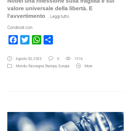
Nobel una riflessione sulla fragilità e sul
valore universale della libertà. E
l’avvertimento
…
Leggi tutto
Condividi con
Facebook
Twitter
WhatsApp
Condividi
Agosto 30, 2025
0
1516
Mondo
,
Rassegna Stampa
,
Europa
More