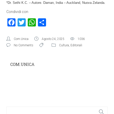
*Dr. Sethi K.C. – Autore.
Daman, India – Auckland, Nuova Zelanda.
Condividi con
Facebook
Twitter
WhatsApp
Condividi
Com.Unica
Agosto 24, 2025
1036
No Comments
Cultura
,
Editoriali
COM.UNICA