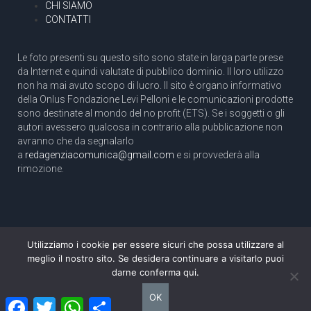
CHI SIAMO
CONTATTI
Le foto presenti su questo sito sono state in larga parte prese
da Internet e quindi valutate di pubblico dominio. Il loro utilizzo
non ha mai avuto scopo di lucro. Il sito è organo informativo
della Onlus Fondazione Levi Pelloni e le comunicazioni prodotte
sono destinate al mondo del no profit (ETS). Se i soggetti o gli
autori avessero qualcosa in contrario alla pubblicazione non
avranno che da segnalarlo
a
redagenziacomunica@gmail.com
e si provvederà alla
rimozione.
Utilizziamo i cookie per essere sicuri che possa utilizzare al
Copyright 2003 com.unica - Tutti i diritti riservati
meglio il nostro sito. Se desidera continuare a visitarlo puoi
Aut. Tribunale di Roma N. 466/2003 dell'11/11/2003
darne conferma qui.
Direttore responsabile: Pino Pelloni [direttore@agenziacomunica.net]
OK
Facebook
Twitter
WhatsApp
Condividi