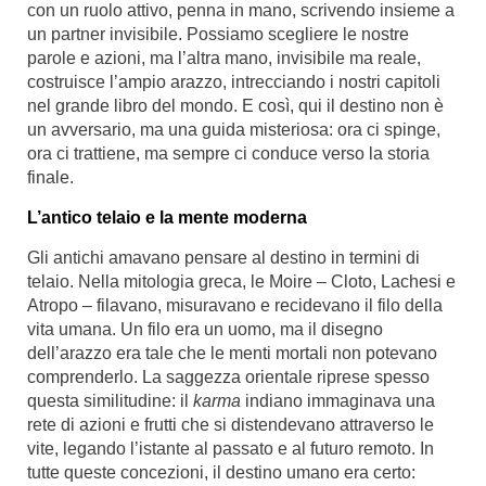
con un ruolo attivo, penna in mano, scrivendo insieme a
un partner invisibile. Possiamo scegliere le nostre
parole e azioni, ma l’altra mano, invisibile ma reale,
costruisce l’ampio arazzo, intrecciando i nostri capitoli
nel grande libro del mondo. E così, qui il destino non è
un avversario, ma una guida misteriosa: ora ci spinge,
ora ci trattiene, ma sempre ci conduce verso la storia
finale.
L’antico telaio e la mente moderna
Gli antichi amavano pensare al destino in termini di
telaio. Nella mitologia greca, le Moire – Cloto, Lachesi e
Atropo – filavano, misuravano e recidevano il filo della
vita umana. Un filo era un uomo, ma il disegno
dell’arazzo era tale che le menti mortali non potevano
comprenderlo. La saggezza orientale riprese spesso
questa similitudine: il
karma
indiano immaginava una
rete di azioni e frutti che si distendevano attraverso le
vite, legando l’istante al passato e al futuro remoto. In
tutte queste concezioni, il destino umano era certo: