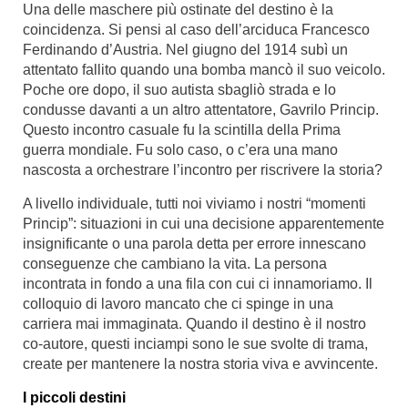
Una delle maschere più ostinate del destino è la
coincidenza. Si pensi al caso dell’arciduca Francesco
Ferdinando d’Austria. Nel giugno del 1914 subì un
attentato fallito quando una bomba mancò il suo veicolo.
Poche ore dopo, il suo autista sbagliò strada e lo
condusse davanti a un altro attentatore, Gavrilo Princip.
Questo incontro casuale fu la scintilla della Prima
guerra mondiale. Fu solo caso, o c’era una mano
nascosta a orchestrare l’incontro per riscrivere la storia?
A livello individuale, tutti noi viviamo i nostri “momenti
Princip”: situazioni in cui una decisione apparentemente
insignificante o una parola detta per errore innescano
conseguenze che cambiano la vita. La persona
incontrata in fondo a una fila con cui ci innamoriamo. Il
colloquio di lavoro mancato che ci spinge in una
carriera mai immaginata. Quando il destino è il nostro
co-autore, questi inciampi sono le sue svolte di trama,
create per mantenere la nostra storia viva e avvincente.
I piccoli destini