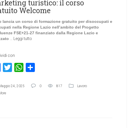
keting turistico: il corso
atuito Welcome
o lancia un corso di formazione gratuito per disoccupati e
cupati nella Regione Lazio nell’ambito del Progetto
luenze FSE+21-27 finanziato dalla Regione Lazio e
izzato
…
Leggi tutto
vidi con
Facebook
Twitter
WhatsApp
Condividi
Maggio 24, 2025
0
817
Lavoro
More