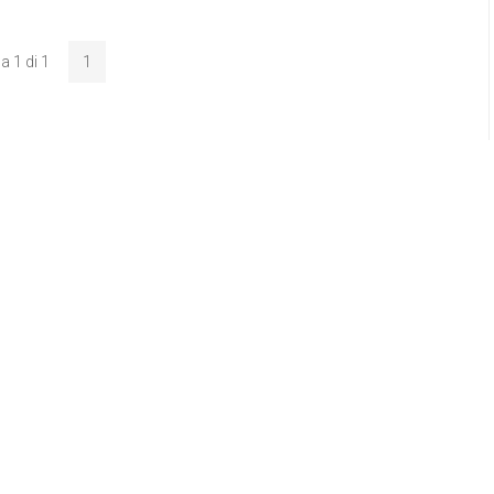
a 1 di 1
1