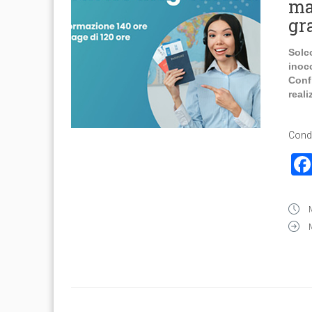
mar
gr
Solc
inoc
Conf
real
Condi