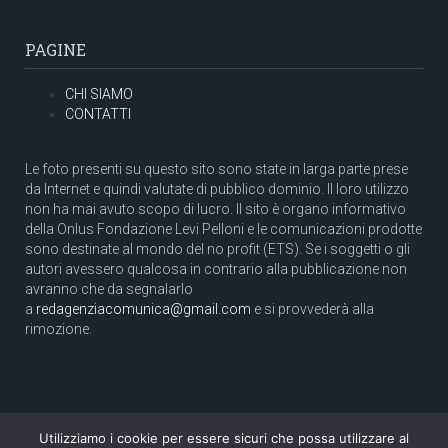
PAGINE
CHI SIAMO
CONTATTI
Le foto presenti su questo sito sono state in larga parte prese
da Internet e quindi valutate di pubblico dominio. Il loro utilizzo
non ha mai avuto scopo di lucro. Il sito è organo informativo
della Onlus Fondazione Levi Pelloni e le comunicazioni prodotte
sono destinate al mondo del no profit (ETS). Se i soggetti o gli
autori avessero qualcosa in contrario alla pubblicazione non
avranno che da segnalarlo
a
redagenziacomunica@gmail.com
e si provvederà alla
rimozione.
Utilizziamo i cookie per essere sicuri che possa utilizzare al
Copyright 2003 com.unica - Tutti i diritti riservati