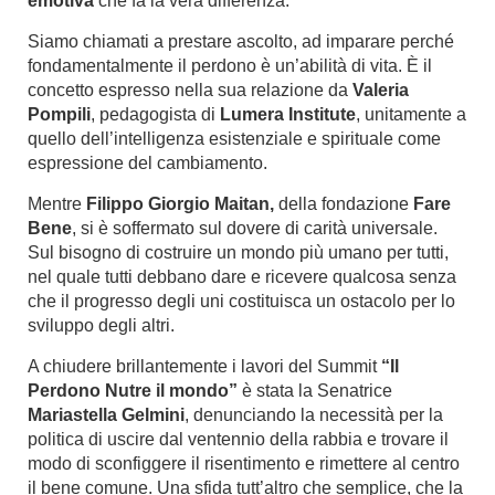
emotiva
che fa la vera differenza.
Siamo chiamati a prestare ascolto, ad imparare perché
fondamentalmente il perdono è un’abilità di vita. È il
concetto espresso nella sua relazione da
Valeria
Pompili
, pedagogista di
Lumera Institute
, unitamente a
quello dell’intelligenza esistenziale e spirituale come
espressione del cambiamento.
Mentre
Filippo Giorgio Maitan,
della fondazione
Fare
Bene
, si è soffermato sul dovere di carità universale.
Sul bisogno di costruire un mondo più umano per tutti,
nel quale tutti debbano dare e ricevere qualcosa senza
che il progresso degli uni costituisca un ostacolo per lo
sviluppo degli altri.
A chiudere brillantemente i lavori del Summit
“Il
Perdono Nutre il mondo”
è stata la Senatrice
Mariastella Gelmini
, denunciando la necessità per la
politica di uscire dal ventennio della rabbia e trovare il
modo di sconfiggere il risentimento e rimettere al centro
il bene comune. Una sfida tutt’altro che semplice, che la