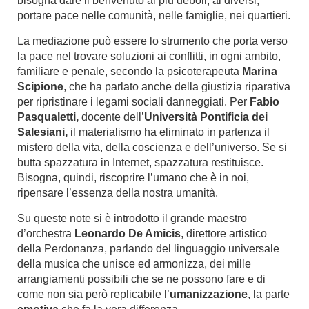
bisogna dare il benvenuto ai più deboli, ai diversi,
portare pace nelle comunità, nelle famiglie, nei quartieri.
La mediazione può essere lo strumento che porta verso
la pace nel trovare soluzioni ai conflitti, in ogni ambito,
familiare e penale, secondo la psicoterapeuta
Marina
Scipione
,
che ha parlato anche della giustizia riparativa
per ripristinare i legami sociali danneggiati. Per
Fabio
Pasqualetti,
docente dell’
Università
Pontificia dei
Salesiani,
il materialismo ha eliminato in partenza il
mistero della vita, della coscienza e dell’universo. Se si
butta spazzatura in Internet, spazzatura restituisce.
Bisogna, quindi, riscoprire l’umano che è in noi,
ripensare l’essenza della nostra umanità.
Su queste note si è introdotto il grande maestro
d’orchestra
Leonardo De Amicis
, direttore artistico
della Perdonanza,
parlando del linguaggio universale
della musica che unisce ed armonizza, dei mille
arrangiamenti possibili che se ne possono fare e di
come non sia però replicabile l’
umanizzazione
, la parte