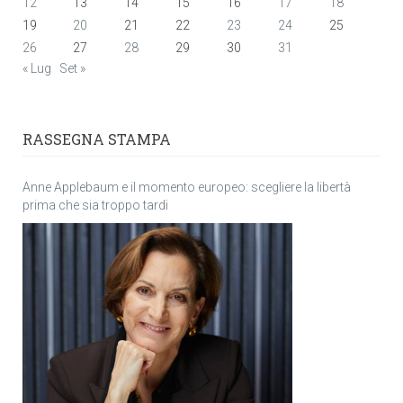
12
13
14
15
16
17
18
19
20
21
22
23
24
25
26
27
28
29
30
31
« Lug
Set »
RASSEGNA STAMPA
Anne Applebaum e il momento europeo: scegliere la libertà
prima che sia troppo tardi