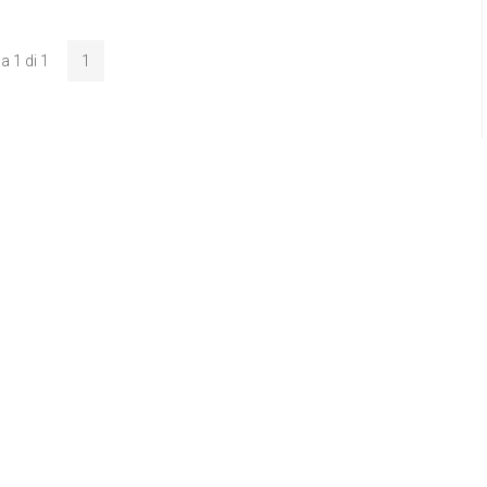
a 1 di 1
1