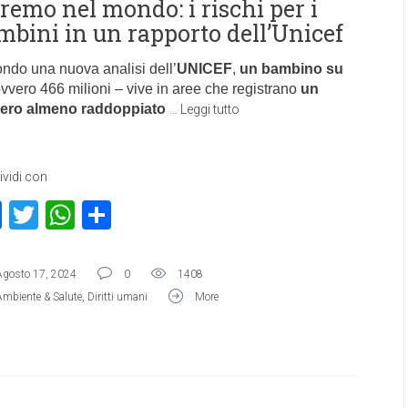
tremo nel mondo: i rischi per i
mbini in un rapporto dell’Unicef
ndo una nuova analisi dell’
UNICEF
,
un bambino su
ovvero 466 milioni – vive in aree che registrano
un
ero almeno raddoppiato
…
Leggi tutto
vidi con
Facebook
Twitter
WhatsApp
Condividi
Agosto 17, 2024
0
1408
Ambiente & Salute
,
Diritti umani
More