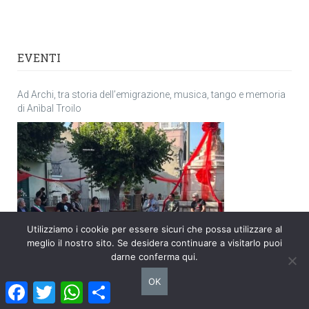
EVENTI
Ad Archi, tra storia dell’emigrazione, musica, tango e memoria
di Anìbal Troilo
Utilizziamo i cookie per essere sicuri che possa utilizzare al
meglio il nostro sito. Se desidera continuare a visitarlo puoi
darne conferma qui.
OK
A Ortona torna il Festival del dubbio
Facebook
Twitter
WhatsApp
Condividi