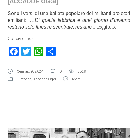
[ACCADDE OGGI]
Sono i versi di una ballata popolare dei militanti proletari
emiliani:
“…Di quella fabbrica e quel giorno d’inverno
restano solo finestre sventrate, restano
…
Leggi tutto
Condividi con
Facebook
Twitter
WhatsApp
Condividi
Gennaio 9, 2024
0
8529
Historica
,
Accadde Oggi
More