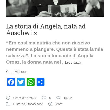
La storia di Angela, nata ad
Auschwitz
“Ero così malnutrita che non riuscivo
nemmeno a piangere. Questa è stata la mia
salvezza”. La storia toccante di Angela
Orosz, la donna nata nel
…
Leggi tutto
Condividi con
Facebook
Twitter
WhatsApp
Condividi
Gennaio 27, 2024
0
15732
Historica
,
Storia&Storie
More