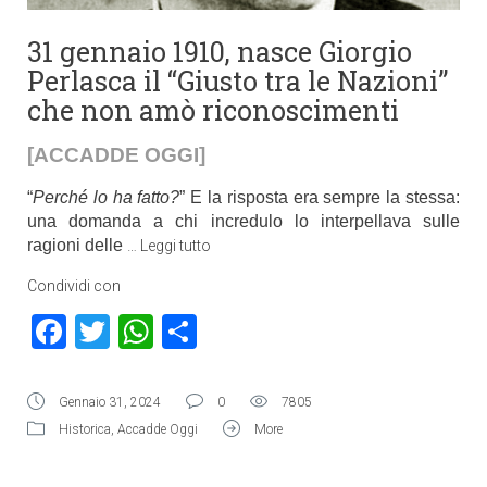
31 gennaio 1910, nasce Giorgio
Perlasca il “Giusto tra le Nazioni”
che non amò riconoscimenti
[ACCADDE OGGI]
“
Perché lo ha fatto?
” E la risposta era sempre la stessa:
una domanda a chi incredulo lo interpellava sulle
ragioni delle
…
Leggi tutto
Condividi con
Facebook
Twitter
WhatsApp
Condividi
Gennaio 31, 2024
0
7805
Historica
,
Accadde Oggi
More