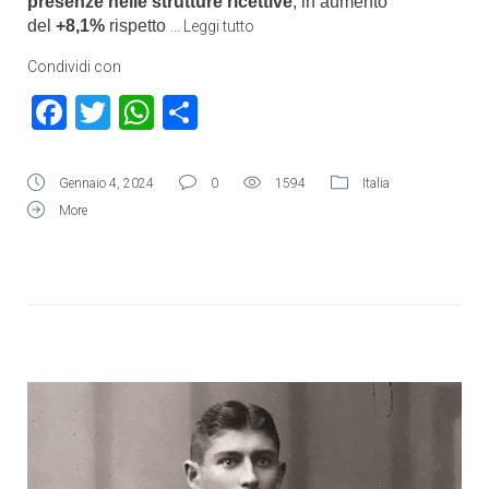
presenze nelle strutture ricettive
, in aumento
del
+8,1%
rispetto
…
Leggi tutto
Condividi con
Facebook
Twitter
WhatsApp
Condividi
Gennaio 4, 2024
0
1594
Italia
More