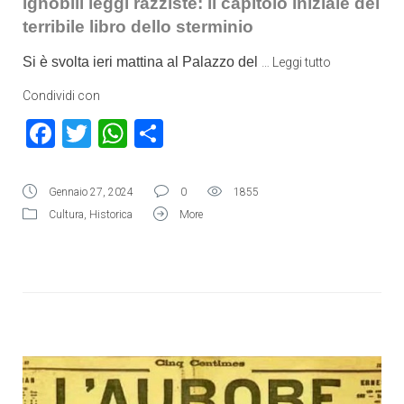
ignobili leggi razziste: il capitolo iniziale del
terribile libro dello sterminio
Si è svolta ieri mattina al Palazzo del
…
Leggi tutto
Condividi con
Facebook
Twitter
WhatsApp
Condividi
Gennaio 27, 2024
0
1855
Cultura
,
Historica
More