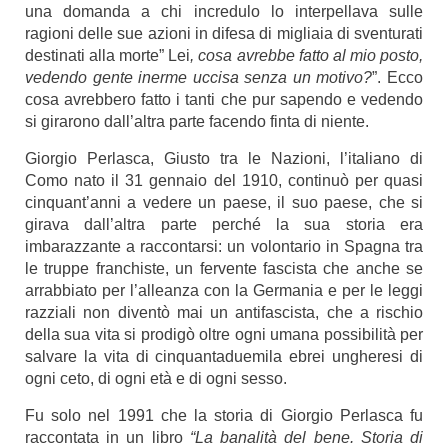
una domanda a chi incredulo lo interpellava sulle
ragioni delle sue azioni in difesa di migliaia di sventurati
destinati alla morte” Lei
, cosa avrebbe fatto al mio posto,
vedendo gente inerme uccisa senza un motivo?
”.
Ecco
cosa avrebbero fatto i tanti che pur sapendo e vedendo
si girarono dall’altra parte facendo finta di niente.
Giorgio Perlasca, Giusto tra le Nazioni, l’italiano di
Como nato il 31 gennaio del 1910, continuò per quasi
cinquant’anni a vedere un paese, il suo paese, che si
girava dall’altra parte perché la sua storia era
imbarazzante a raccontarsi: un volontario in Spagna tra
le truppe franchiste, un fervente fascista che anche se
arrabbiato per l’alleanza con la Germania e per le leggi
razziali non diventò mai un antifascista, che a rischio
della sua vita si prodigò oltre ogni umana possibilità per
salvare la vita di cinquantaduemila ebrei ungheresi di
ogni ceto, di ogni età e di ogni sesso.
Fu solo nel 1991 che la storia di Giorgio Perlasca fu
raccontata in un libro
“La banalità del bene. Storia di