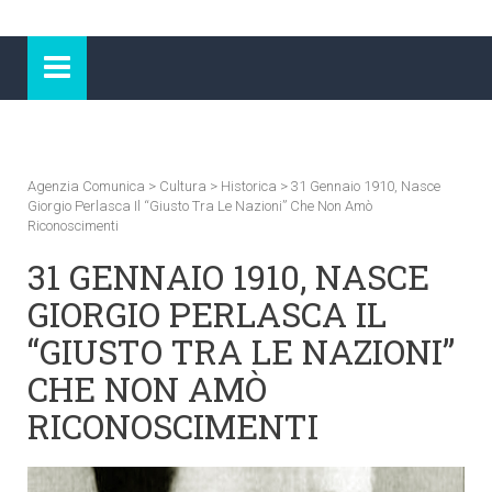
Agenzia Comunica
>
Cultura
>
Historica
>
31 Gennaio 1910, Nasce
Giorgio Perlasca Il “Giusto Tra Le Nazioni” Che Non Amò
Riconoscimenti
31 GENNAIO 1910, NASCE
GIORGIO PERLASCA IL
“GIUSTO TRA LE NAZIONI”
CHE NON AMÒ
RICONOSCIMENTI