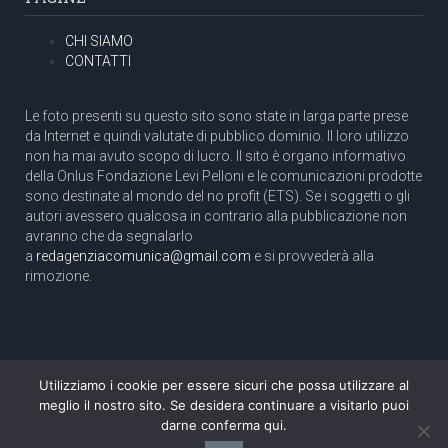
CHI SIAMO
CONTATTI
Le foto presenti su questo sito sono state in larga parte prese
da Internet e quindi valutate di pubblico dominio. Il loro utilizzo
non ha mai avuto scopo di lucro. Il sito è organo informativo
della Onlus Fondazione Levi Pelloni e le comunicazioni prodotte
sono destinate al mondo del no profit (ETS). Se i soggetti o gli
autori avessero qualcosa in contrario alla pubblicazione non
avranno che da segnalarlo
a
redagenziacomunica@gmail.com
e si provvederà alla
rimozione.
Utilizziamo i cookie per essere sicuri che possa utilizzare al
Copyright 2003 com.unica - Tutti i diritti riservati
meglio il nostro sito. Se desidera continuare a visitarlo puoi
Aut. Tribunale di Roma N. 466/2003 dell'11/11/2003
darne conferma qui.
Direttore responsabile: Pino Pelloni [direttore@agenziacomunica.net]