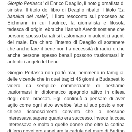
Giorgio Perlasca”
di Enrico Deaglio, il noto giornalista di
sinistra. Il titolo del libro di Deaglio ribaltò il titolo
“La
banalità del male”,
il libro resoconto sul processo ad
Eichmann in cui l’autrice, la giornalista e filosofa
tedesca di origini ebraiche Hannah Arendt sostiene che
persone spesso banali si trasformano in autentici agenti
del male. Era chiaro l’intento di Deaglio di sostenere
che anche fare il bene non ha necessità di radici e che
anche persone spesso banali possono trasformarsi in
autentici angeli del bene.
Giorgio Perlasca non parlò mai, nemmeno in famiglia,
delle vicende che in quei tragici 45 giorni a Budapest lo
videro da semplice commerciante di bestiame
trasformarsi in diplomatico spagnolo attivo in difesa
degli ebrei braccati. Egli continuò a pensare di aver
agito come ogni altro avrebbe fatto al suo posto e non
chiese riconoscimenti convinto che a nessuno
interessava sapere quanto era successo. Invece la cosa
interessava e molto a quelle donne che oltre la cortina
di ferro dovettero aspettare la caduta del muro di Berlino