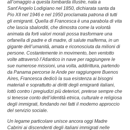
all’omaggio a questa lombarda illustre, nata a
Sant’Angelo Lodigiano nel 1850, dichiarata santa da
Pio XII nel 1946 e nel 1950 proclamata patrona di tutti
gli emigranti. Quella di Francesca è una parabola di vita
che lascia sbalorditi, che dimostra come la volontà
animata da forti valori morali possa trasformare una
orfanella di padre e di madre, di salute malferma, in un
gigante dell’umanità, amata e riconosciuta da milioni di
persone. Costantemente in movimento, ben ventotto
volte attraversò l’Atlantico in nave per raggiungere le
sue numerose missioni, una volta, addirittura, partendo
da Panama percorse le Ande per raggiungere Buenos
Aires, Francesca dedicò la sua esistenza ai bisogni
materiali e soprattutto ai diritti degli emigranti italiani,
lottò contro i pregiudizi più deteriori, pretese sempre che
si tenesse conto dell’identità etnica, culturale e religiosa
degli immigrati, fondando nei fatti il moderno approccio
del servizio sociale.
Un legame particolare unisce ancora oggi Madre
Cabrini ai discendenti degli italiani immigrati nelle