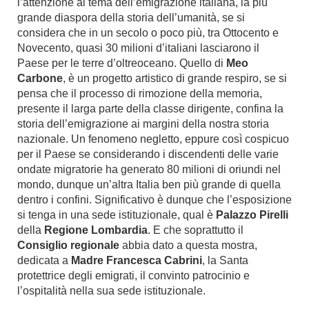
l’attenzione al tema dell’emigrazione italiana, la più
grande diaspora della storia dell’umanità, se si
considera che in un secolo o poco più, tra Ottocento e
Novecento, quasi 30 milioni d’italiani lasciarono il
Paese per le terre d’oltreoceano. Quello di
Meo
Carbone
, è un progetto artistico di grande respiro, se si
pensa che il processo di rimozione della memoria,
presente il larga parte della classe dirigente, confina la
storia dell’emigrazione ai margini della nostra storia
nazionale. Un fenomeno negletto, eppure così cospicuo
per il Paese se considerando i discendenti delle varie
ondate migratorie ha generato 80 milioni di oriundi nel
mondo, dunque un’altra Italia ben più grande di quella
dentro i confini. Significativo è dunque che l’esposizione
si tenga in una sede istituzionale, qual è
Palazzo Pirelli
della
Regione Lombardia
. E che soprattutto il
Consiglio regionale
abbia dato a questa mostra,
dedicata a
Madre Francesca Cabrini
, la Santa
protettrice degli emigrati, il convinto patrocinio e
l’ospitalità nella sua sede istituzionale.