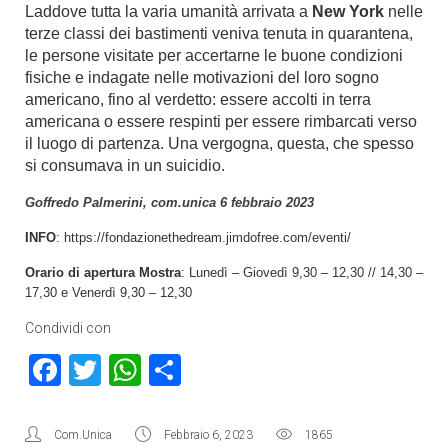
Laddove tutta la varia umanità arrivata a
New York
nelle
terze classi dei bastimenti veniva tenuta in quarantena,
le persone visitate per accertarne le buone condizioni
fisiche e indagate nelle motivazioni del loro sogno
americano, fino al verdetto: essere accolti in terra
americana o essere respinti per essere rimbarcati verso
il luogo di partenza. Una vergogna, questa, che spesso
si consumava in un suicidio.
Goffredo Palmerini, com.unica 6 febbraio 2023
INFO
: https://fondazionethedream.jimdofree.com/eventi/
Orario di apertura Mostra
: Lunedì – Giovedì 9,30 – 12,30 // 14,30 –
17,30 e Venerdì 9,30 – 12,30
Condividi con
Facebook
Twitter
WhatsApp
Condividi
Com.Unica
Febbraio 6, 2023
1865