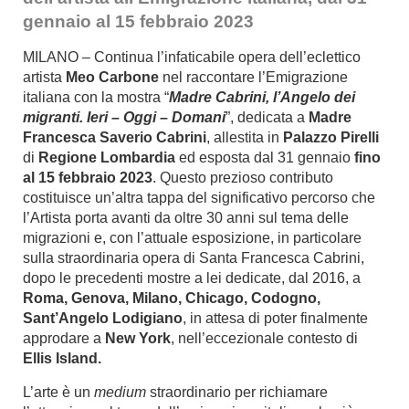
gennaio al 15 febbraio 2023
MILANO – Continua l’infaticabile opera dell’eclettico
artista
Meo Carbone
nel raccontare l’Emigrazione
italiana con la mostra “
Madre Cabrini, l’Angelo dei
migranti. Ieri – Oggi – Domani
”, dedicata a
Madre
Francesca Saverio Cabrini
, allestita in
Palazzo Pirelli
di
Regione Lombardia
ed esposta dal 31 gennaio
fino
al 15 febbraio 2023
. Questo prezioso contributo
costituisce un’altra tappa del significativo percorso che
l’Artista porta avanti da oltre 30 anni sul tema delle
migrazioni e, con l’attuale esposizione, in particolare
sulla straordinaria opera di Santa Francesca Cabrini,
dopo le precedenti mostre a lei dedicate, dal 2016, a
Roma, Genova, Milano, Chicago, Codogno,
Sant’Angelo Lodigiano
, in attesa di poter finalmente
approdare a
New York
, nell’eccezionale contesto di
Ellis Island.
L’arte è un
medium
straordinario per richiamare