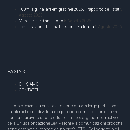
109mila gli italiani emigrati nel 2025, il rapporto dell’Istat
5
Agosto 2026
Marcinelle, 70 anni dopo
5 Agosto 2026
L’emigrazione italiana tra storia e attualità
1 Agosto 2026
PAGINE
CHI SIAMO
CONTATTI
Le foto presenti su questo sito sono state in larga parte prese
da Internet e quindi valutate di pubblico dominio. Il loro utilizzo
non ha mai avuto scopo di lucro. Il sito è organo informativo
della Onlus Fondazione Levi Pelloni e le comunicazioni prodotte
sono destinate al mondo del no profit (ETS). Se i soggetti o gli