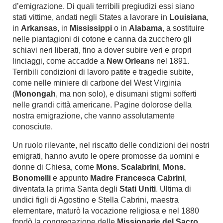
d’emigrazione. Di quali terribili pregiudizi essi siano
stati vittime, andati negli States a lavorare in
Louisiana
,
in
Arkansas
, in
Mississippi
o in
Alabama
, a sostituire
nelle piantagioni di cotone e canna da zucchero gli
schiavi neri liberati, fino a dover subire veri e propri
linciaggi, come accadde a
New Orleans
nel 1891.
Terribili condizioni di lavoro patite e tragedie subite,
come nelle miniere di carbone del West Virginia
(
Monongah
, ma non solo), e disumani stigmi sofferti
nelle grandi città americane. Pagine dolorose della
nostra emigrazione, che vanno assolutamente
conosciute.
Un ruolo rilevante, nel riscatto delle condizioni dei nostri
emigrati, hanno avuto le opere promosse da uomini e
donne di Chiesa, come
Mons. Scalabrini
,
Mons.
Bonomelli
e appunto
Madre Francesca Cabrini
,
diventata la prima Santa degli
Stati Uniti
. Ultima di
undici figli di Agostino e Stella Cabrini, maestra
elementare, maturò la vocazione religiosa e nel 1880
fondò la congregazione delle
Missionarie del Sacro