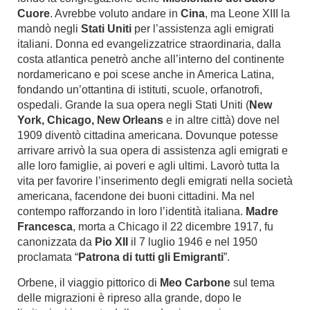
Cuore
. Avrebbe voluto andare in
Cina
, ma Leone XIII la
mandò negli
Stati Uniti
per l’assistenza agli emigrati
italiani. Donna ed evangelizzatrice straordinaria, dalla
costa atlantica penetrò anche all’interno del continente
nordamericano e poi scese anche in America Latina,
fondando un’ottantina di istituti, scuole, orfanotrofi,
ospedali. Grande la sua opera negli Stati Uniti (
New
York, Chicago, New Orleans
e in altre città) dove nel
1909 diventò cittadina americana. Dovunque potesse
arrivare arrivò la sua opera di assistenza agli emigrati e
alle loro famiglie, ai poveri e agli ultimi. Lavorò tutta la
vita per favorire l’inserimento degli emigrati nella società
americana, facendone dei buoni cittadini. Ma nel
contempo rafforzando in loro l’identità italiana.
Madre
Francesca
, morta a Chicago il 22 dicembre 1917, fu
canonizzata da
Pio XII
il 7 luglio 1946 e nel 1950
proclamata “
Patrona di tutti gli Emigranti
”.
Orbene, il viaggio pittorico di
Meo Carbone
sul tema
delle migrazioni è ripreso alla grande, dopo le