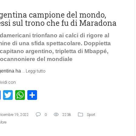
gentina campione del mondo,
ssi sul trono che fu di Maradona
udamericani trionfano ai calci di rigore al
mine di una sfida spettacolare. Doppietta
 capitano argentino, tripletta di Mbappé,
ocannoniere del mondiale
gentina ha
…
Leggi tutto
vidi con
Facebook
Twitter
WhatsApp
Condividi
Dicembre 19, 2022
0
2238
Sport
More