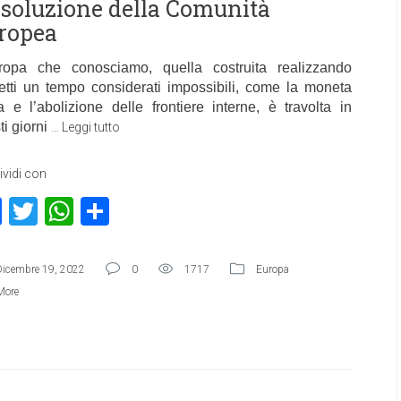
ssoluzione della Comunità
ropea
ropa che conosciamo, quella costruita realizzando
etti un tempo considerati impossibili, come la moneta
a e l’abolizione delle frontiere interne, è travolta in
ti giorni
…
Leggi tutto
vidi con
Facebook
Twitter
WhatsApp
Condividi
Dicembre 19, 2022
0
1717
Europa
More