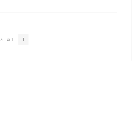
a 1 di 1
1