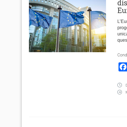
di
Eu
L’Eu
prog
unic
ques
Condi