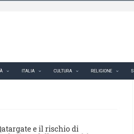
TÀ
ITALIA
CULTURA
RELIGIONE
S
Qatargate e il rischio di