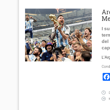
Ar
Me
I s
ter
del
cap
L’Ar
Condi