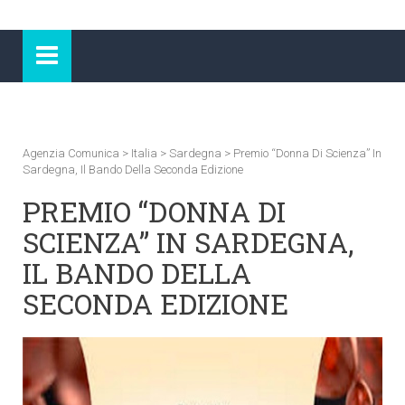
Agenzia Comunica
>
Italia
>
Sardegna
>
Premio “Donna Di Scienza” In
Sardegna, Il Bando Della Seconda Edizione
PREMIO “DONNA DI
SCIENZA” IN SARDEGNA,
IL BANDO DELLA
SECONDA EDIZIONE