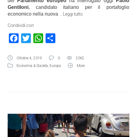
del
Parlamento europeo
ha interrogato oggi
Paolo
Gentiloni
, candidato italiano per il portafoglio
economico nella nuova
…
Leggi tutto
Condividi con
Facebook
Twitter
WhatsApp
Condividi
Ottobre 4, 2019
0
2062
Economia & Società
,
Europa
More