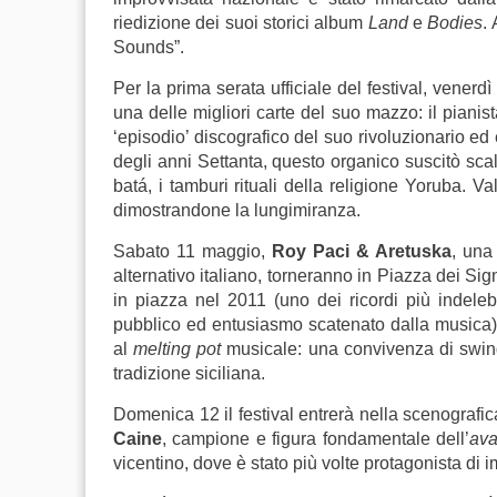
riedizione dei suoi storici album
Land
e
Bodies
.
Sounds”.
Per la prima serata ufficiale del festival, vene
una delle migliori carte del suo mazzo: il piani
‘episodio’ discografico del suo rivoluzionario ed 
degli anni Settanta, questo organico suscitò scal
batá, i tamburi rituali della religione Yoruba. V
dimostrandone la lungimiranza.
Sabato 11 maggio,
Roy Paci & Aretuska
, una
alternativo italiano,
torneranno in Piazza dei Signo
in piazza nel 2011 (uno dei ricordi più indelebil
pubblico ed entusiasmo scatenato dalla musica),
al
melting pot
musicale: una convivenza di swing,
tradizione siciliana.
Domenica 12 il festival entrerà nella scenografica
Caine
, campione e figura fondamentale dell’
ava
vicentino, dove è stato più volte protagonista di i