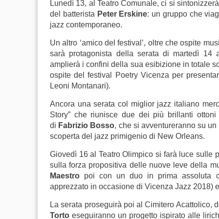
Lunedì 13, al Teatro Comunale, ci si sintonizzer
del batterista
Peter Erskine
: un gruppo che viagg
jazz contemporaneo.
Un altro ‘amico del festival’, oltre che ospite mus
sarà protagonista della serata di martedì 14 a
amplierà i confini della sua esibizione in totale s
ospite del festival Poetry Vicenza per presentare
Leoni Montanari).
Ancora una serata col miglior jazz italiano mer
Story” che riunisce due dei più brillanti otton
di
Fabrizio Bosso
, che si avventureranno su un
scoperta del jazz primigenio di New Orleans.
Giovedì 16 al Teatro Olimpico si farà luce sulle p
sulla forza propositiva delle nuove leve della mu
Maestro
poi con un duo in prima assoluta c
apprezzato in occasione di Vicenza Jazz 2018) e
La serata proseguirà poi al Cimitero Acattolico, 
Torto
eseguiranno un progetto ispirato alle lirich