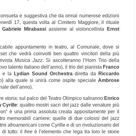
inconsueta e suggestiva che da ormai numerose edizioni
Venerdì 17, questa volta al Cimitero Maggiore, il rituale
a
Gabriele Mirabassi
assieme al violoncellista
Ernst
abile appuntamento in teatro, al Comunale, dove si
 set che vedrà coinvolti ben quattro vincitori della più
ivista
Musica Jazz
. Si ascolteranno l’Horn Trio della
vo talento italiano dell’anno), il trio del pianista
Franco
o) e la
Lydian Sound Orchestra
diretta da
Riccardo
no) alla quale si unirà come ospite speciale
Ambrose
nale dell’anno).
e storia: sul palco del Teatro Olimpico saliranno
Enrico
 Cyrille
: quattro mostri sacri del jazz dalle venature più
tion” è una prima assoluta creata appositamente per il
tro memorabili carriere: quelle di due colossi del jazz
mi afroamericani come Cyrille e di un rivoluzionario del
di tutto: il
free
è l’elemento che lega tra loro le storie