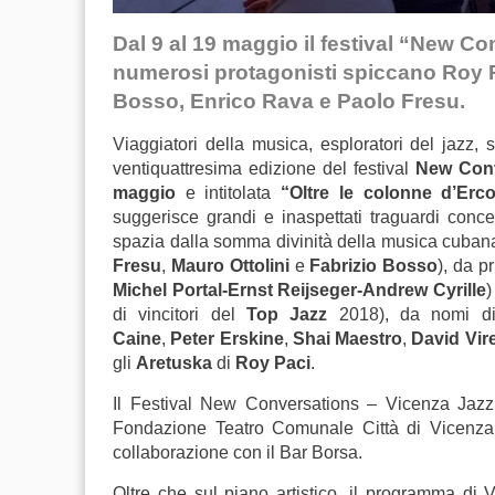
Dal 9 al 19 maggio il festival “New Co
numerosi protagonisti spiccano Roy 
Bosso, Enrico Rava e Paolo Fresu.
Viaggiatori della musica, esploratori del jazz, sco
ventiquattresima edizione del festival
New Conv
maggio
e intitolata
“Oltre le colonne d’Erco
suggerisce grandi e inaspettati traguardi concer
spazia dalla somma divinità della musica cubana
Fresu
,
Mauro Ottolini
e
Fabrizio Bosso
), da p
Michel Portal-Ernst Reijseger-Andrew Cyrille
)
di vincitori del
Top Jazz
2018), da nomi d
Caine
,
Peter Erskine
,
Shai Maestro
,
David Vire
gli
Aretuska
di
Roy Paci
.
Il Festival New Conversations – Vicenza Jaz
Fondazione Teatro Comunale Città di Vicenza,
collaborazione con il Bar Borsa.
Oltre che sul piano artistico, il programma di 