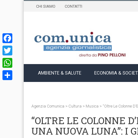
CHI SIAMO
CONTATTI
Facebook
Twitter
WhatsApp
AMBIENTE & SALUTE
ECONOMIA & SOCIE
Condividi
Agenzia Comunica
>
Cultura
>
Musica
>
“Oltre Le Colonne D’
“OLTRE LE COLONNE D’
UNA NUOVA LUNA”: I G