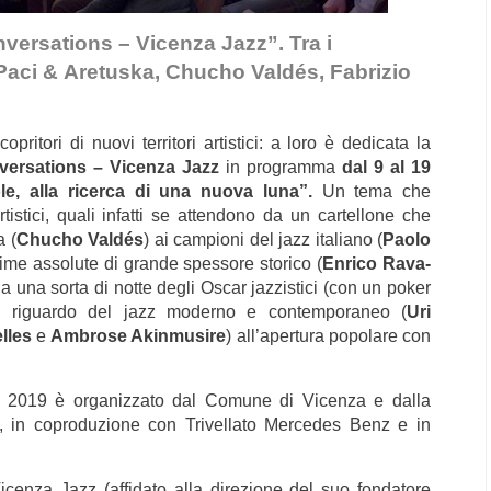
nversations – Vicenza Jazz”. Tra i
Paci & Aretuska, Chucho Valdés, Fabrizio
pritori di nuovi territori artistici: a loro è dedicata la
ersations – Vicenza Jazz
in programma
dal 9 al 19
le, alla ricerca di una nuova luna”.
Un tema che
tistici, quali infatti se attendono da un cartellone che
 (
Chucho Valdés
) ai campioni del jazz italiano (
Paolo
rime assolute di grande spessore storico (
Enrico Rava-
a una sorta di notte degli Oscar jazzistici (con un poker
i riguardo del jazz moderno e contemporaneo (
Uri
lles
e
Ambrose Akinmusire
) all’apertura popolare con
z 2019 è organizzato dal Comune di Vicenza e dalla
 in coproduzione con Trivellato Mercedes Benz e in
Vicenza Jazz (affidato alla direzione del suo fondatore