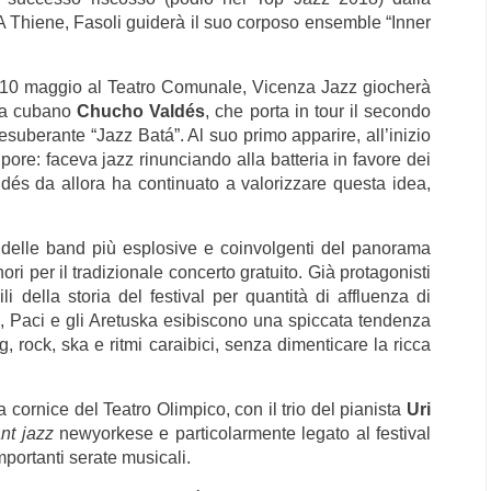
 A Thiene, Fasoli guiderà il suo corposo ensemble “Inner
rdì 10 maggio al Teatro Comunale, Vicenza Jazz giocherà
sta cubano
Chucho Valdés
, che porta in tour il secondo
esuberante “Jazz Batá”. Al suo primo apparire, all’inizio
pore: faceva jazz rinunciando alla batteria in favore dei
aldés da allora ha continuato a valorizzare questa idea,
 delle band più esplosive e coinvolgenti del panorama
ri per il tradizionale concerto gratuito. Già protagonisti
i della storia del festival per quantità di affluenza di
 Paci e gli Aretuska esibiscono
una spiccata tendenza
 rock, ska e ritmi caraibici, senza dimenticare la ricca
 cornice del Teatro Olimpico, con il trio del pianista
Uri
nt jazz
newyorkese e particolarmente legato al festival
mportanti serate musicali.