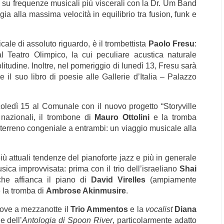
à su frequenze musicali più viscerali con la Dr. Um Band
ia alla massima velocità in equilibrio tra fusion, funk e
icale di assoluto riguardo, è il trombettista
Paolo Fresu
:
l Teatro Olimpico, la cui peculiare acustica naturale
olitudine. Inoltre, nel pomeriggio di lunedì 13, Fresu sarà
 il suo libro di poesie alle Gallerie d’Italia – Palazzo
coledì 15 al Comunale con il nuovo progetto “Storyville
i nazionali, il trombone di
Mauro Ottolini
e la tromba
 terreno congeniale a entrambi: un viaggio musicale alla
iù attuali tendenze del pianoforte jazz e più in generale
sica improvvisata: prima con il trio dell’israeliano
Shai
he affianca il piano di
David Virelles
(ampiamente
 la tromba di
Ambrose Akinmusire
.
dove a mezzanotte il
Trio Ammentos
e la
vocalist
Diana
e dell’
Antologia di Spoon River
, particolarmente adatto