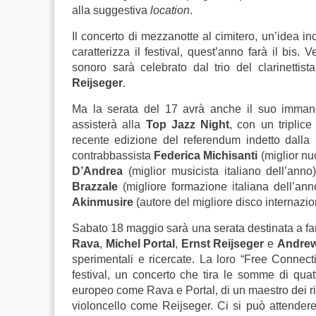
alla suggestiva
location
.
Il concerto di mezzanotte al cimitero, un’idea 
caratterizza il festival, quest’anno farà il bis. 
sonoro sarà celebrato dal trio del clarinettist
Reijseger
.
Ma la serata del 17 avrà anche il suo immanc
assisterà alla
Top Jazz Night
, con un triplice
recente edizione del referendum indetto dalla r
contrabbassista
Federica Michisanti
(miglior nuo
D’Andrea
(miglior musicista italiano dell’ann
Brazzale
(migliore formazione italiana dell’an
Akinmusire
(autore del migliore disco internazio
Sabato 18 maggio sarà una serata destinata a far
Rava
,
Michel Portal
,
Ernst Reijseger
e
Andrew
sperimentali e ricercate. La loro “Free Connec
festival, un concerto che tira le somme di quat
europeo come Rava e Portal, di un maestro dei rit
violoncello come Reijseger. Ci si può attendere 