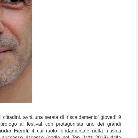
 cittadini, avrà una serata di ‘riscaldamento’ giovedì 9
rologo al festival con protagonista uno dei grandi
audio Fasoli
, il cui ruolo fondamentale nella musica
la successo riscosso (podio nel Top Jazz 2018) dalla