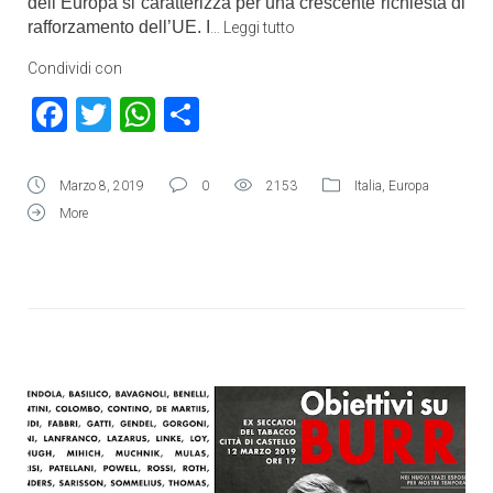
dell’Europa si caratterizza per una crescente richiesta di
rafforzamento dell’UE. I
…
Leggi tutto
Condividi con
Facebook
Twitter
WhatsApp
Condividi
Marzo 8, 2019
0
2153
Italia
,
Europa
More