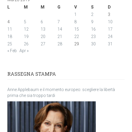
L
M
M
G
V
S
D
1
2
3
4
5
6
7
8
9
10
11
12
13
14
15
16
17
18
19
20
21
22
23
24
25
26
27
28
29
30
31
« Feb
Apr »
RASSEGNA STAMPA
Anne Applebaum e il momento europeo: scegliere la libertà
prima che sia troppo tardi